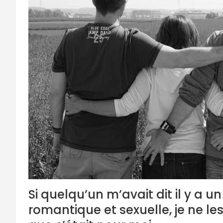
Si quelqu’un m’avait dit il y a 
romantique et sexuelle, je ne le