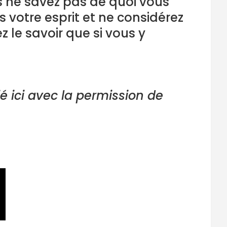
 ne savez pas de quoi vous
 votre esprit et ne considérez
 le savoir que si vous y
ié ici avec la permission de