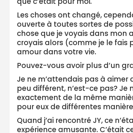
que c’était pour moi.
Les choses ont changé, cependa
ouverte à toutes sortes de possi
chose que je voyais dans mon 
croyais alors (comme je le fais
amour dans votre vie.
Pouvez-vous avoir plus d’un gr
Je ne m’attendais pas à aimer q
peu différent, n’est-ce pas? J
exactement de la même manière.
pour eux de différentes manières
Quand j’ai rencontré JY, ce n’ét
expérience amusante. C’était ce