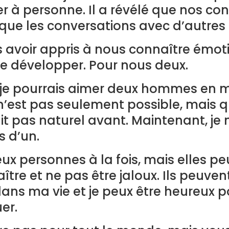
ler à personne. Il a révélé que nos co
 que les conversations avec d’autres 
s avoir appris à nous connaître émo
e développer. Pour nous deux.
que je pourrais aimer deux hommes en 
 n’est pas seulement possible, mais q
ait pas naturel avant. Maintenant, je
s d’un.
x personnes à la fois, mais elles pe
tre et ne pas être jaloux. Ils peuven
ns ma vie et je peux être heureux po
er.