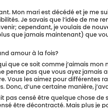
nt. Mon mari est décédé et je me s
bilités. Je savais que l’idée de me r
avenir; cependant, je voulais de no
 plus que jamais maintenant) que vo
and amour à la fois?
ui que ce soit comme j’aimais mon m
e ne pense pas que vous ayez jamais
 Vous les aimez pour différentes ra
. Donc, d’une certaine manière, j’ava
ait pas censé être quelque chose de s
nsé être décontracté. Mais plus je pa