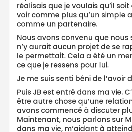
réalisais que je voulais qu’il so
voir comme plus qu’un simple am
comme un partenaire.
Nous avons convenu que nous ser
n’y aurait aucun projet de se 
le permettait. Cela a été un m
ce que je ressens pour lui.
Je me suis senti béni de l’avoir 
Puis JB est entré dans ma vie. C’
être autre chose qu’une relatio
avons commencé à discuter plus
Maintenant, nous parlons sur Mes
dans ma vie, m’aidant à atteind