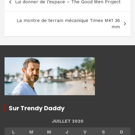
Lui donner de l’espace – The Good Men Project
de
l’article
La montre de terrain mécanique Timex MK1 36
mm
Sur Trendy Daddy
JUILLET 2020
L
M
M
J
V
S
D