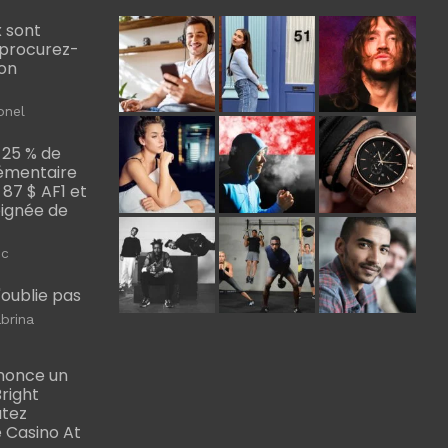
 sont
, procurez-
bon
onel
 25 % de
émentaire
, 87 $ AF1 et
Poignée de
ic
m'oublie pas
brina
nonce un
right
utez
 Casino At