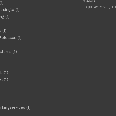
5 AM »
1)
30 juillet 2026
D
t single
(1)
ng
(1)
s
(1)
Releases
(1)
ystems
(1)
)
eb
(1)
el
(1)
)
rkingservices
(1)