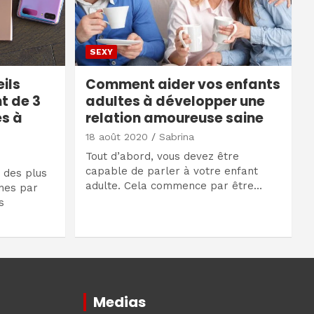
SEXY
eils
Comment aider vos enfants
t de 3
adultes à développer une
es à
relation amoureuse saine
18 août 2020
Sabrina
Tout d’abord, vous devez être
capable de parler à votre enfant
 des plus
adulte. Cela commence par être…
nes par
s
Medias