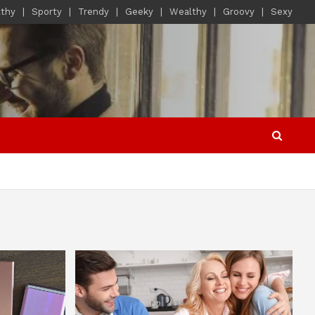
lthy
Sporty
Trendy
Geeky
Wealthy
Groovy
Sexy