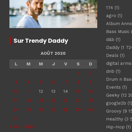
174
(1)
agro
(1)
Album Ann
Bass Music
(
Sur Trendy Daddy
d&b
(1)
Daddy
(1 72
AOÛT 2020
Deals
(1)
digital arm
L
M
M
J
V
S
D
dnb
(1)
1
2
Drum n Bas
3
4
5
6
7
8
9
Events
(1)
10
11
12
13
14
15
16
Geeky
(12 2
17
18
19
20
21
22
23
google2b
(1
24
25
26
27
28
29
30
Groovy
(9 1
31
Healthy
(3 
« Juil
Sep »
Hip-Hop
(1)