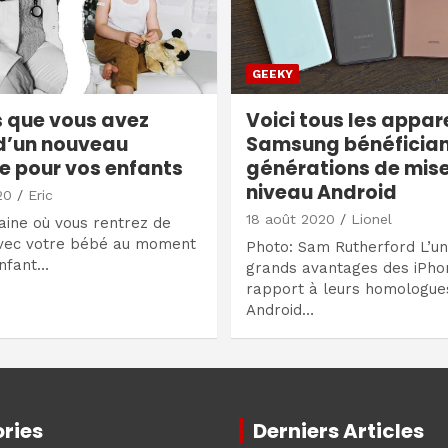
GEEKY
s que vous avez
Voici tous les appar
d’un nouveau
Samsung bénéfician
e pour vos enfants
générations de mis
niveau Android
20
Eric
18 août 2020
Lionel
ine où vous rentrez de
 avec votre bébé au moment
Photo: Sam Rutherford L’un
enfant…
grands avantages des iPho
rapport à leurs homologue
Android…
ries
Derniers Articles