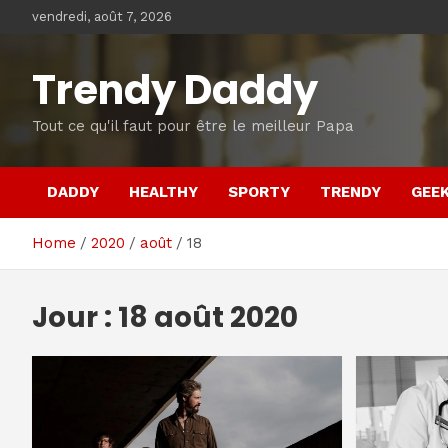
Skip
vendredi, août 7, 2026
to
content
Trendy Daddy
Tout ce qu'il faut pour être le meilleur Papa
DADDY
HEALTHY
SPORTY
TRENDY
GEE
Home
2020
août
18
Jour :
18 août 2020