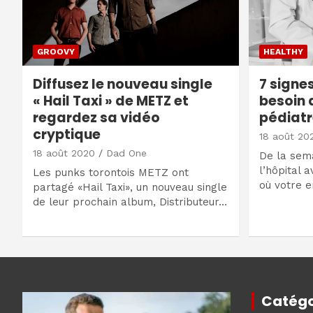
GROOVY
HEALTHY
Diffusez le nouveau single
7 signe
« Hail Taxi » de METZ et
besoin 
regardez sa vidéo
pédiatr
cryptique
18 août 20
18 août 2020
Dad One
De la sema
l’hôpital
Les punks torontois METZ ont
où votre 
partagé «Hail Taxi», un nouveau single
de leur prochain album, Distributeur…
Catégo