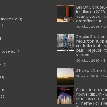
Les DAC coûteux
inutiles en 2026
vous plutôt un 
ouncement
(1)
amplificateur
1)
30 juillet 2026
Li
Brooks Brothers
4)
réduction suppl
sur la liquidation
plus – le jeudi. 
shouse ep
(1)
ventes
30 juillet 2026
Er
s
(1)
S'il te plaît, ne 
30 juillet 2026
Sa
03)
)
Squanderers an
58)
nouvel album « B
538)
Madness » : éco
« Theme For The