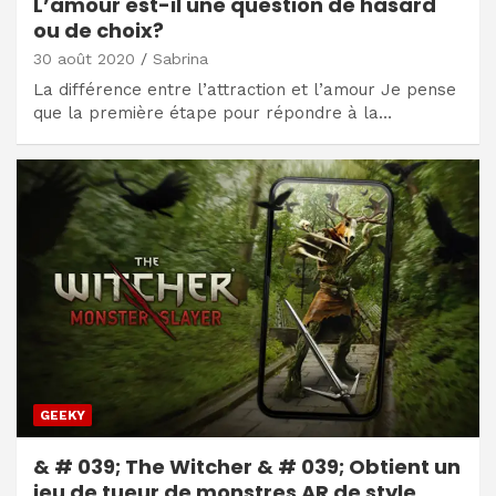
L’amour est-il une question de hasard
ou de choix?
30 août 2020
Sabrina
La différence entre l’attraction et l’amour Je pense
que la première étape pour répondre à la…
GEEKY
& # 039; The Witcher & # 039; Obtient un
jeu de tueur de monstres AR de style