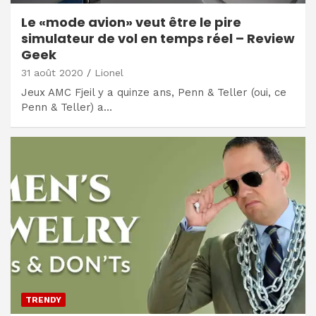
Le «mode avion» veut être le pire
simulateur de vol en temps réel – Review
Geek
31 août 2020
Lionel
Jeux AMC Fjeil y a quinze ans, Penn & Teller (oui, ce
Penn & Teller) a…
TRENDY