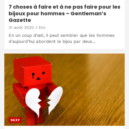
7 choses à faire et à ne pas faire pour les
bijoux pour hommes – Gentleman’s
Gazette
31 août 2020
Eric
En un coup d’œil, il peut sembler que les hommes
d’aujourd’hui abordent le bijou par deux…
SEXY