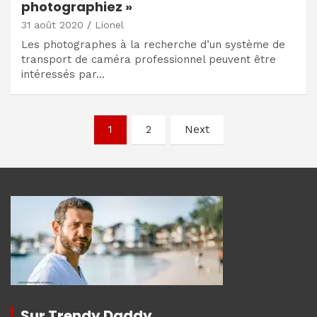
photographiez »
31 août 2020
Lionel
Les photographes à la recherche d’un système de
transport de caméra professionnel peuvent être
intéressés par…
Navigation
1
2
Next
des
articles
Sur Trendy Daddy