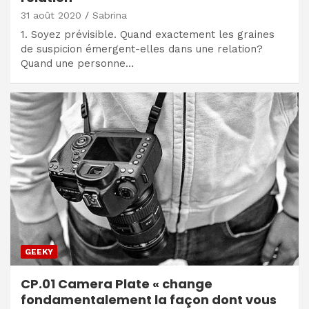
31 août 2020
Sabrina
1. Soyez prévisible. Quand exactement les graines
de suspicion émergent-elles dans une relation?
Quand une personne…
GEEKY
CP.01 Camera Plate « change
fondamentalement la façon dont vous