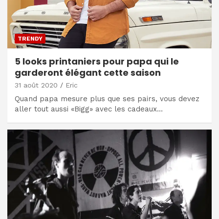
TRENDY
5 looks printaniers pour papa qui le
garderont élégant cette saison
31 août 2020
Eric
Quand papa mesure plus que ses pairs, vous devez
aller tout aussi «Bigg» avec les cadeaux…