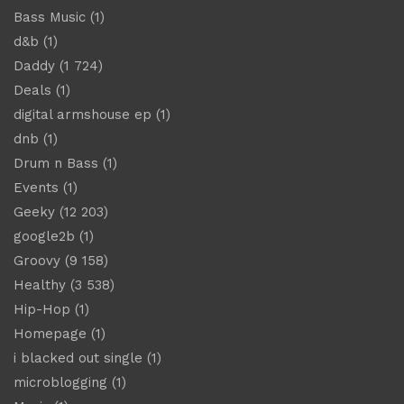
Bass Music
(1)
d&b
(1)
Daddy
(1 724)
Deals
(1)
digital armshouse ep
(1)
dnb
(1)
Drum n Bass
(1)
Events
(1)
Geeky
(12 203)
google2b
(1)
Groovy
(9 158)
Healthy
(3 538)
Hip-Hop
(1)
Homepage
(1)
i blacked out single
(1)
microblogging
(1)