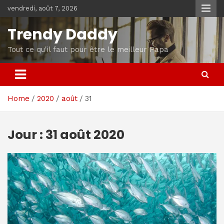
Skip
vendredi, août 7, 2026
to
content
Trendy Daddy
Tout ce qu'il faut pour être le meilleur Papa
Home
2020
août
31
Jour :
31 août 2020