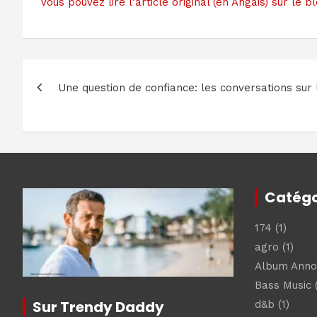
Vous pouvez lire l’article original (en Angais) sur 
Navigation
Une question de confiance: les conversations sur 
de
l’article
Catégo
174
(1)
agro
(1)
Album Ann
Bass Music
(
Sur Trendy Daddy
d&b
(1)