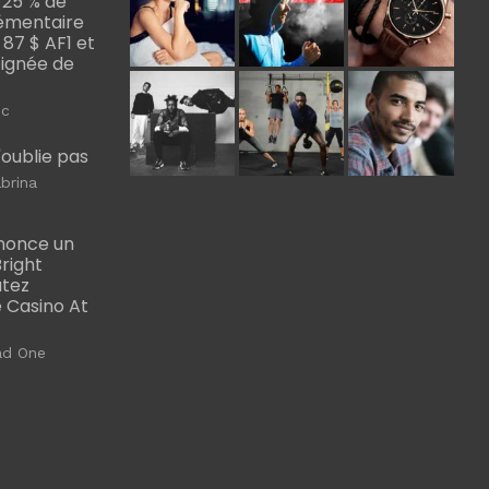
 25 % de
émentaire
, 87 $ AF1 et
Poignée de
ic
m'oublie pas
brina
nonce un
right
utez
 Casino At
ad One