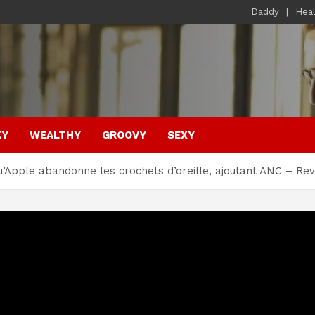
Daddy
Hea
KY
WEALTHY
GROOVY
SEXY
’Apple abandonne les crochets d’oreille, ajoutant ANC – Re