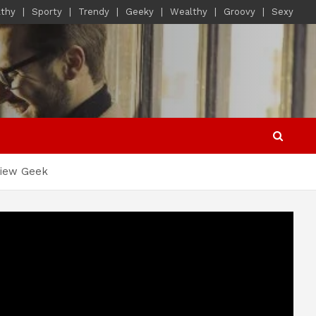
lthy
Sporty
Trendy
Geeky
Wealthy
Groovy
Sexy
view Geek