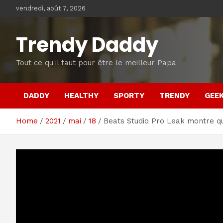
Skip
vendredi, août 7, 2026
to
content
Trendy Daddy
Tout ce qu'il faut pour être le meilleur Papa
DADDY
HEALTHY
SPORTY
TRENDY
GEE
Home
2021
mai
18
Beats Studio Pro Leak montre qu