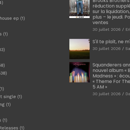
Brooks Brothers
4)
réduction suppl
sur la liquidation
plus – le jeudi. 
shouse ep
(1)
ventes
30 juillet 2026
Er
s
(1)
S'il te plaît, ne 
30 juillet 2026
Sa
03)
)
Squanderers an
58)
nouvel album « B
538)
Madness » : éco
« Theme For The
5 AM »
1)
30 juillet 2026
D
t single
(1)
ng
(1)
s
(1)
Releases
(1)