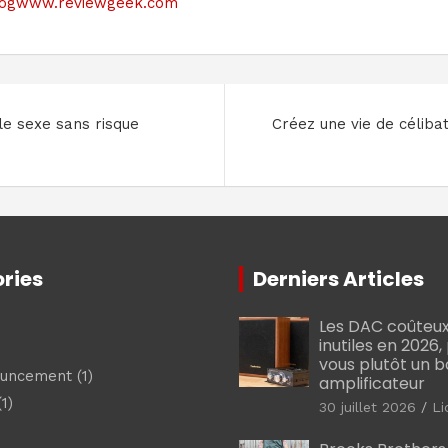
le blogwww.reviewgeek.com
le sexe sans risque
Créez une vie de céliba
ries
Derniers Articles
Les DAC coûteux
inutiles en 2026
vous plutôt un 
ouncement
(1)
amplificateur
1)
30 juillet 2026
Li