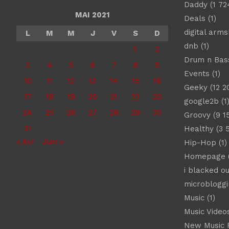
Daddy
(1 72
MAI 2021
Deals
(1)
digital arm
L
M
M
J
V
S
D
dnb
(1)
1
2
Drum n Bas
3
4
5
6
7
8
9
Events
(1)
10
11
12
13
14
15
16
Geeky
(12 2
17
18
19
20
21
22
23
google2b
(1
24
25
26
27
28
29
30
Groovy
(9 1
31
Healthy
(3 
« Avr
Juin »
Hip-Hop
(1)
Homepage
(
i blacked ou
microbloggi
Music
(1)
Music Video
New Music 