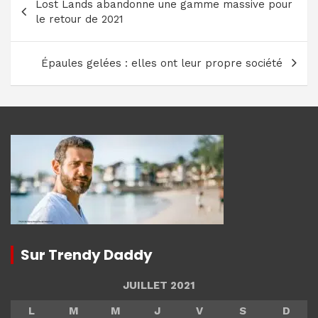
Lost Lands abandonne une gamme massive pour
de
le retour de 2021
l’article
Épaules gelées : elles ont leur propre société
Sur Trendy Daddy
JUILLET 2021
L
M
M
J
V
S
D