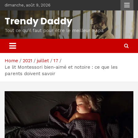
Skip
dimanche, août 9, 2026
to
content
Trendy Daddy
Tout ce qu'il faut pour être le meilleur Papa
Home
2021
juillet
17
Le lit Montessori bien-aimé et notoire : ce que les
parents doivent savoir