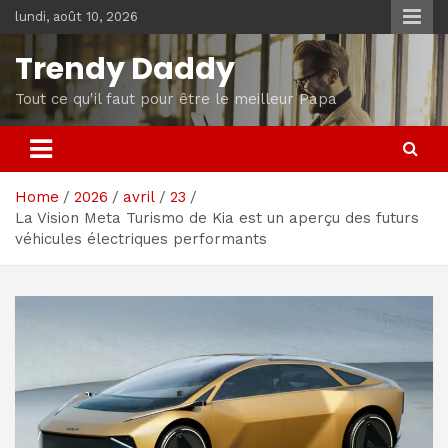
Skip
lundi, août 10, 2026
to
content
Trendy Daddy
Tout ce qu'il faut pour être le meilleur Papa
Home
2026
avril
23
La Vision Meta Turismo de Kia est un aperçu des futurs
véhicules électriques performants