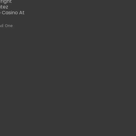
right
utez
 Casino At
ad One