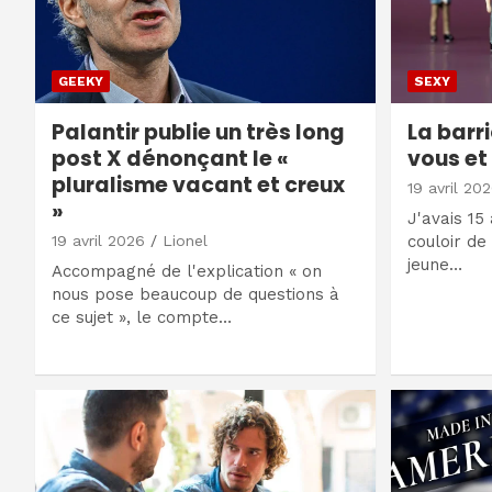
GEEKY
SEXY
Palantir publie un très long
La barr
post X dénonçant le «
vous et
pluralisme vacant et creux
19 avril 20
»
J'avais 15
19 avril 2026
Lionel
couloir de
jeune…
Accompagné de l'explication « on
nous pose beaucoup de questions à
ce sujet », le compte…