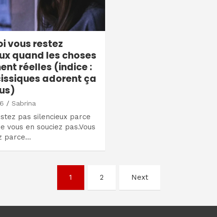
i vous restez
eux quand les choses
nt réelles (indice :
cissiques adorent ça
us)
26
Sabrina
stez pas silencieux parce
e vous en souciez pas.Vous
ez parce…
1
2
Next