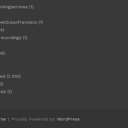
rkingservices
(1)
ket2csanfrancisco
(1)
4)
 recordings
(1)
46)
sed
(2 000)
3)
web
(1)
rse
Proudly Powered by:
WordPress