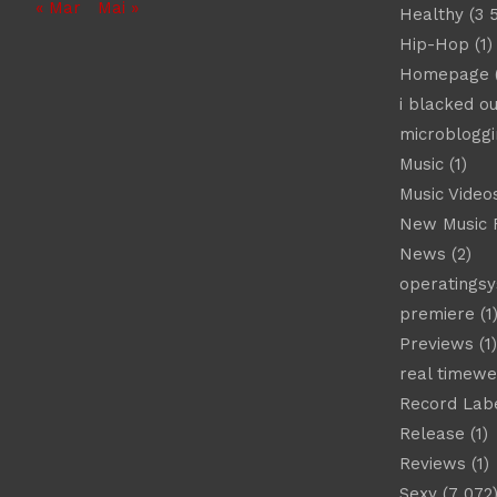
« Mar
Mai »
Healthy
(3 
Hip-Hop
(1)
Homepage
(
i blacked ou
microbloggi
Music
(1)
Music Video
New Music 
News
(2)
operatings
premiere
(1
Previews
(1)
real timew
Record Lab
Release
(1)
Reviews
(1)
Sexy
(7 072