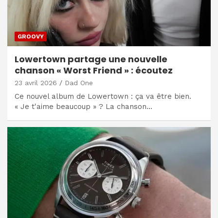
GROOVY
Lowertown partage une nouvelle
chanson « Worst Friend » : écoutez
23 avril 2026
Dad One
Ce nouvel album de Lowertown : ça va être bien.
« Je t'aime beaucoup » ? La chanson…