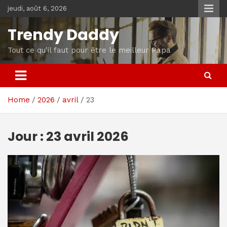
Skip
jeudi, août 6, 2026
to
content
Trendy Daddy
Tout ce qu'il faut pour être le meilleur Papa
Home
2026
avril
23
Jour :
23 avril 2026