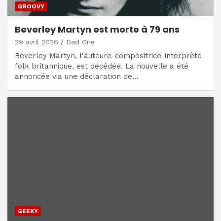
GROOVY
Beverley Martyn est morte à 79 ans
29 avril 2026
Dad One
Beverley Martyn, l'auteure-compositrice-interprète
folk britannique, est décédée. La nouvelle a été
annoncée via une déclaration de…
GEEKY