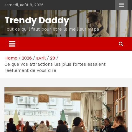
Skip
samedi, août 8, 2026
to
content
Trendy Daddy
Tout ce qu'il faut pour être le meilleur Papa
Home
2026
avril
29
Ce que vos attractions les plus fortes essaient
réellement de vous dire