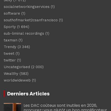
socialnetworkingservices
(1)
software
(1)
southofmarket2csanfrancisco
(1)
Sporty
(1 694)
sub-liminal recordings
(1)
taxman
(1)
Trendy
(3 346)
tweet
(1)
twitter
(1)
Uncategorised
(2 000)
Wealthy
(583)
worldwideweb
(1)
Derniers Articles
Les DAC coûteux sont inutiles en 2026,
procurez-vous plutôt un bon amplificateur