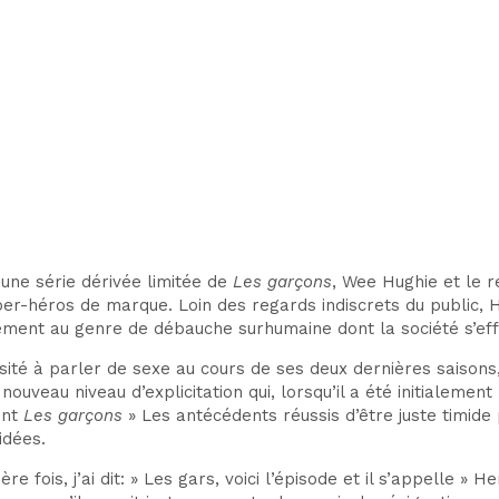
 une série dérivée limitée de
Les garçons
, Wee Hughie et le r
per-héros de marque
. Loin des regards indiscrets du publi
ibrement au genre de débauche surhumaine dont la société s’e
sité à parler de sexe au cours de ses deux dernières saisons, 
 nouveau niveau d’explicitation qui, lorsqu’il a été initialeme
ent
Les garçons
» Les antécédents réussis d’être juste timide 
idées.
e fois, j’ai dit: » Les gars, voici l’épisode et il s’appelle » 