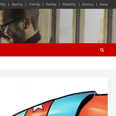
lthy
Sporty
Trendy
Geeky
Wealthy
Groovy
Sexy