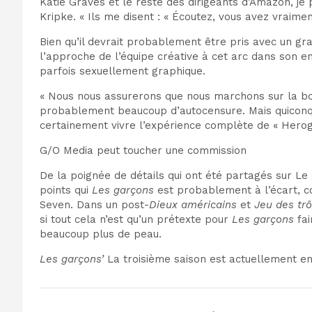
Katie Graves et le reste des dirigeants d’Amazon, je 
Kripke. « Ils me disent : « Écoutez, vous avez vraime
Bien qu’il devrait probablement être pris avec un grai
l’approche de l’équipe créative à cet arc dans son 
parfois sexuellement graphique.
« Nous nous assurerons que nous marchons sur la bon
probablement beaucoup d’autocensure. Mais quiconque 
certainement vivre l’expérience complète de « Heroga
G/O Media peut toucher une commission
De la poignée de détails qui ont été partagés sur
Le 
points qui
Les garçons
est probablement à l’écart,
c
Seven. Dans un post-
Dieux américains
et
Jeu des tr
si tout cela n’est qu’un prétexte pour
Les garçons
fa
beaucoup plus de peau.
Les garçons’
La troisième saison est actuellement en