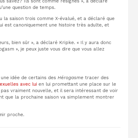
vous savez? Ils sont comme résignés », a déclaré
qu’une question de temps.
u la saison trois
comme X
-évalué, et a déclaré que
i est canoniquement une histoire très adulte, et
, bien sûr », a déclaré Kripke. « Il y aura donc
gasm », je peux juste vous dire que vous allez
e une idée de certains des
Hérogasme
tracer des
exuelles avec lui
en lui promettant une place sur le
s vraiment nouvelle, et il sera intéressant de voir
ment que la prochaine saison va simplement montrer
nir proche.