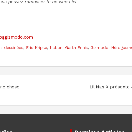
Vous pouvez
ramasser le nouveau ici
.
 bloggizmodo.com
s dessinées
,
Eric Kripke
,
fiction
,
Garth Ennis
,
Gizmodo
,
Hérogasm
une chose
Lil Nas X présente 