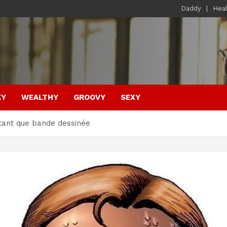
Daddy
Hea
KY
WEALTHY
GROOVY
SEXY
tant que bande dessinée