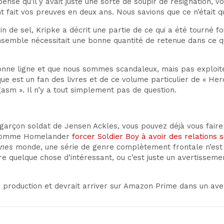
pense qu’il y avait juste une sorte de soupir de résignation, 
nt fait vos preuves en deux ans. Nous savions que ce n’était 
n de sel, Kripke a décrit une partie de ce qui a été tourné f
o
ensemble nécessitait une bonne quantité de
retenue dans ce qu
ne ligne et que nous sommes scandaleux, mais pas exploiteurs
est un fan des livres et de ce volume particulier de « Hero
sm ». Il n’y a tout simplement pas de question.
garçon soldat de Jensen Ackles
, vous pouvez déjà vous fair
omme Homelander
forcer Soldier Boy à avoir des relations s
ônes
monde, une série de genre complètement frontale n’est pa
ire quelque chose d’intéressant, ou c’est juste un avertisse
 production et devrait arriver sur Amazon Prime dans un ave