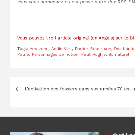
Vous vous demandez où est passé notre flux RSS ? 
.
Vous pouvez lire l’article original (en Angais) sur le
Tags:
Amazone
,
Andie Vert
,
Darrick Robertson
,
Des bande
Patrie
,
Personnages de fiction
,
Petit Hughie
,
Surnaturel
Navigation
L’activation des fessiers dans vos années 70 est 
de
l’article