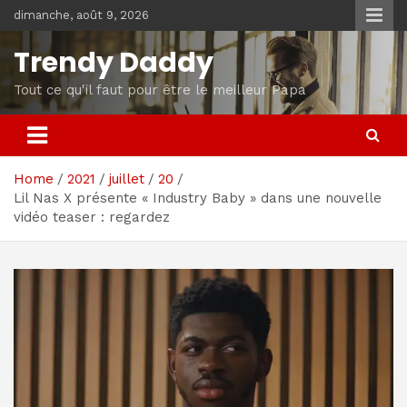
Skip
dimanche, août 9, 2026
to
content
Trendy Daddy
Tout ce qu'il faut pour être le meilleur Papa
Home
2021
juillet
20
Lil Nas X présente « Industry Baby » dans une nouvelle
vidéo teaser : regardez