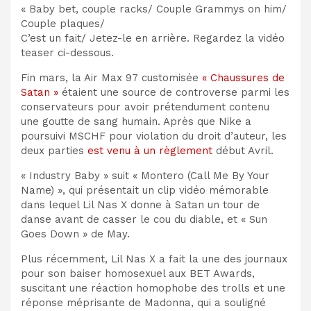
« Baby bet, couple racks/ Couple Grammys on him/
Couple plaques/
C’est un fait/ Jetez-le en arrière. Regardez la vidéo
teaser ci-dessous.
Fin mars, la Air Max 97 customisée
« Chaussures de
Satan »
étaient une source de controverse parmi les
conservateurs pour avoir prétendument contenu
une goutte de sang humain. Après que Nike a
poursuivi MSCHF pour violation du droit d’auteur, les
deux parties
est venu à un règlement
début Avril.
« Industry Baby » suit « Montero (Call Me By Your
Name) », qui présentait un clip vidéo mémorable
dans lequel Lil Nas X donne à Satan un tour de
danse avant de casser le cou du diable, et « Sun
Goes Down » de May.
Plus récemment, Lil Nas X a fait la une des journaux
pour son baiser homosexuel aux BET Awards,
suscitant une réaction homophobe des trolls et une
réponse méprisante de Madonna, qui a souligné