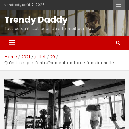
Skip
vendredi, août 7, 2026
to
content
Trendy Daddy
Tout ce qu'il faut pour être le meilleur Papa
Home
2021
juillet
20
Qu’est-ce que l’entraînement en force fonctionnelle