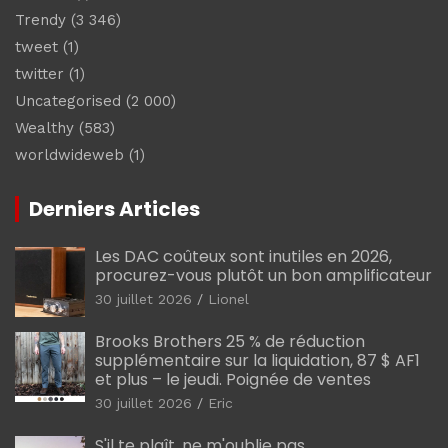
Trendy
(3 346)
tweet
(1)
twitter
(1)
Uncategorised
(2 000)
Wealthy
(583)
worldwideweb
(1)
Derniers Articles
Les DAC coûteux sont inutiles en 2026,
procurez-vous plutôt un bon amplificateur
30 juillet 2026
Lionel
Brooks Brothers 25 % de réduction
supplémentaire sur la liquidation, 87 $ AF1
et plus – le jeudi. Poignée de ventes
30 juillet 2026
Eric
S'il te plaît, ne m'oublie pas