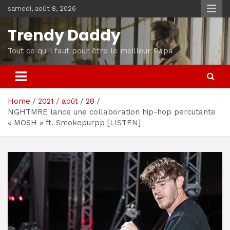
Skip
samedi, août 8, 2026
to
content
Trendy Daddy
Tout ce qu'il faut pour être le meilleur Papa
Home
2021
août
28
NGHTMRE lance une collaboration hip-hop percutante
« MOSH » ft. Smokepurpp [LISTEN]