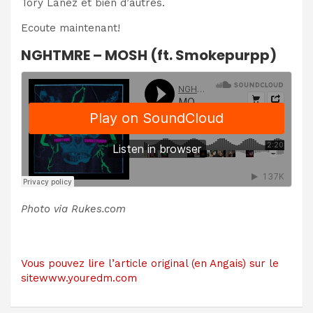
Tory Lanez et bien d’autres.
Ecoute maintenant!
NGHTMRE – MOSH (ft. Smokepurpp)
Photo via Rukes.com
Vous pouvez lire l’article original (en Angais) sur le
sitewww.youredm.com