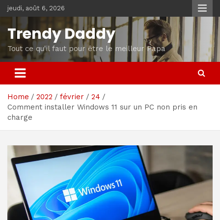
Skip
jeudi, août 6, 2026
to
content
Trendy Daddy
Tout ce qu'il faut pour être le meilleur Papa
Home
2022
février
24
Comment installer Windows 11 sur un PC non pris en
charge