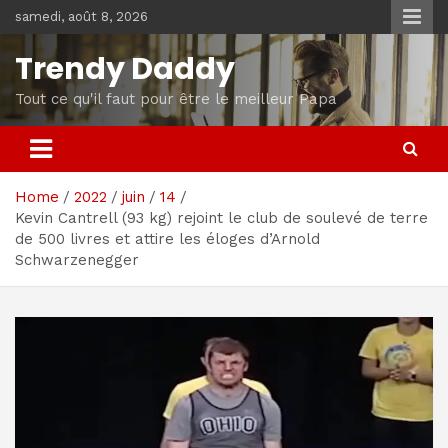
Skip
samedi, août 8, 2026
to
content
Trendy Daddy
Tout ce qu'il faut pour être le meilleur Papa
Home
2022
juin
14
Kevin Cantrell (93 kg) rejoint le club de soulevé de terre
de 500 livres et attire les éloges d’Arnold
Schwarzenegger