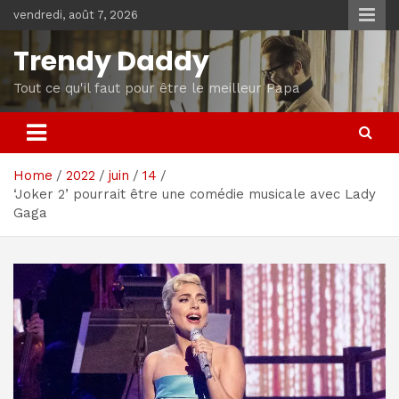
Skip
vendredi, août 7, 2026
to
content
Trendy Daddy
Tout ce qu'il faut pour être le meilleur Papa
Home
2022
juin
14
‘Joker 2’ pourrait être une comédie musicale avec Lady
Gaga