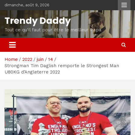
Skip
dimanche, août 9, 2026
to
content
Trendy Daddy
Tout ce qu'il faut pour être le meilleur Papa
Home
2022
juin
14
Strongman Tim Daglish remporte le Strongest Man
U80KG d’Angleterre 2022