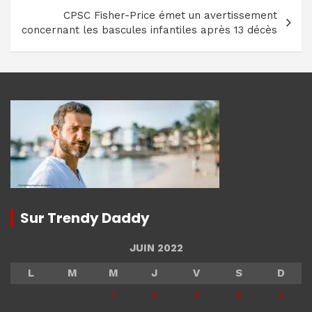
CPSC Fisher-Price émet un avertissement
concernant les bascules infantiles après 13 décès
Sur Trendy Daddy
JUIN 2022
L
M
M
J
V
S
D
1
2
3
4
5