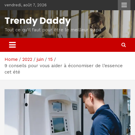
Skip
vendredi, août 7, 2026
to
content
Trendy Daddy
Tout ce qu'il faut pour être le meilleur Papa
Home
2022
juin
15
9 conseils pour vous aider à économiser de l’essence
cet été