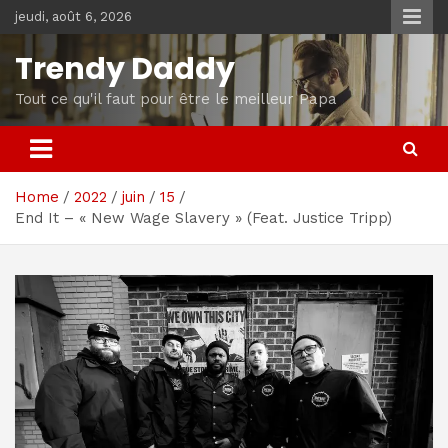
Skip
jeudi, août 6, 2026
to
content
Trendy Daddy
Tout ce qu'il faut pour être le meilleur Papa
Home
2022
juin
15
End It – « New Wage Slavery » (Feat. Justice Tripp)