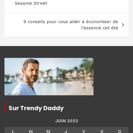
l’article
Sesame Street
9 conseils pour vous aider à économiser de
l’essence cet été
Sur Trendy Daddy
JUIN 2022
L
M
M
J
V
S
D