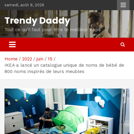
Skip
samedi, août 8, 2026
to
content
Trendy Daddy
Tout ce qu'il faut pour être le meilleur Papa
Home
2022
juin
15
IKEA a lancé un catalogue unique de noms de bébé de
800 noms inspirés de leurs meubles