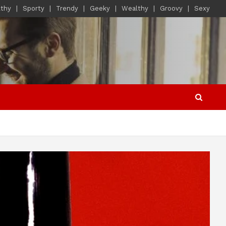
lthy
Sporty
Trendy
Geeky
Wealthy
Groovy
Sexy