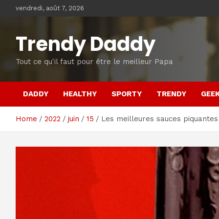
Skip
vendredi, août 7, 2026
to
content
Trendy Daddy
Tout ce qu'il faut pour être le meilleur Papa
DADDY
HEALTHY
SPORTY
TRENDY
GEE
Home
2022
juin
15
Les meilleures sauces piquantes