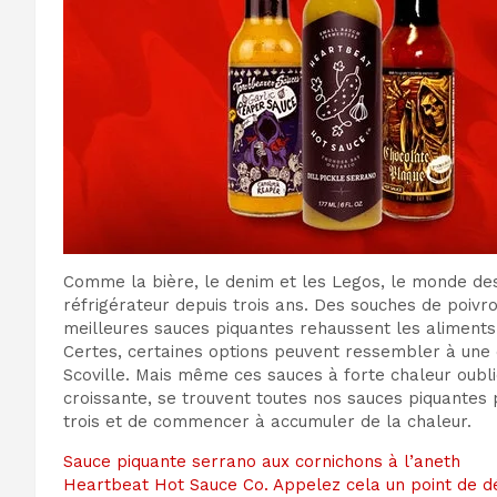
Comme la bière, le denim et les Legos, le monde des
réfrigérateur depuis trois ans. Des souches de poivro
meilleures sauces piquantes rehaussent les aliments 
Certes, certaines options peuvent ressembler à une 
Scoville. Mais même ces sauces à forte chaleur oubli
croissante, se trouvent toutes nos sauces piquantes p
trois et de commencer à accumuler de la chaleur.
Sauce piquante serrano aux cornichons à l’aneth
Heartbeat Hot Sauce Co. Appelez cela un point de dép