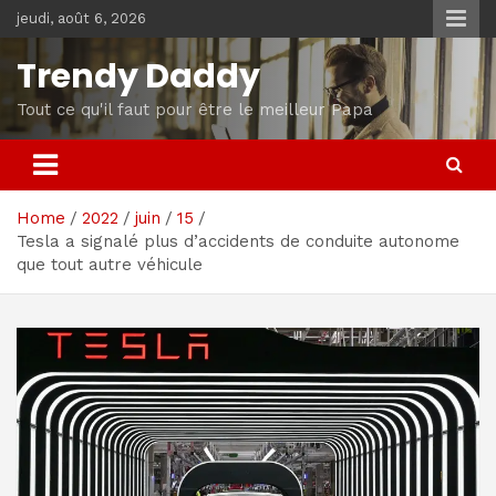
Skip
jeudi, août 6, 2026
to
content
Trendy Daddy
Tout ce qu'il faut pour être le meilleur Papa
Home
2022
juin
15
Tesla a signalé plus d’accidents de conduite autonome
que tout autre véhicule