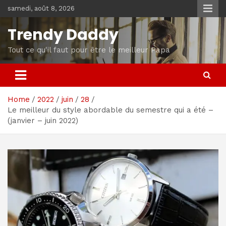
Skip
samedi, août 8, 2026
to
content
Trendy Daddy
Tout ce qu'il faut pour être le meilleur Papa
Home
2022
juin
28
Le meilleur du style abordable du semestre qui a été –
(janvier – juin 2022)