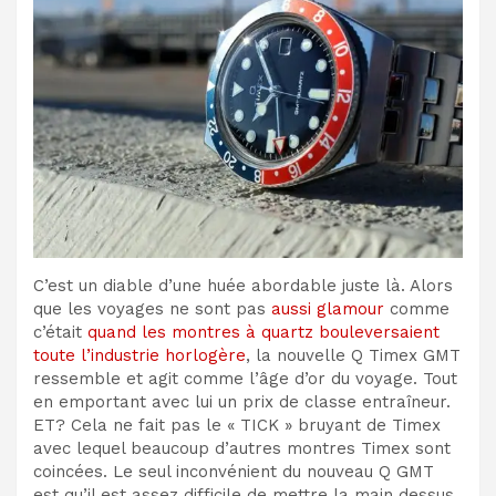
C’est un diable d’une huée abordable juste là. Alors
que les voyages ne sont pas
aussi glamour
comme
c’était
quand les montres à quartz bouleversaient
toute l’industrie horlogère
, la nouvelle Q Timex GMT
ressemble et agit comme l’âge d’or du voyage. Tout
en emportant avec lui un prix de classe entraîneur.
ET? Cela ne fait pas le « TICK » bruyant de Timex
avec lequel beaucoup d’autres montres Timex sont
coincées. Le seul inconvénient du nouveau Q GMT
est qu’il est assez difficile de mettre la main dessus.