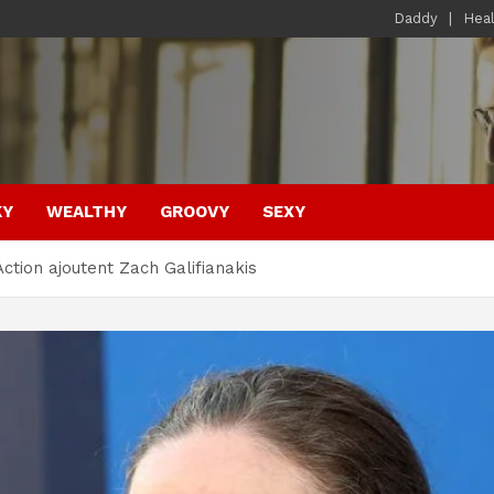
Daddy
Hea
KY
WEALTHY
GROOVY
SEXY
Action ajoutent Zach Galifianakis