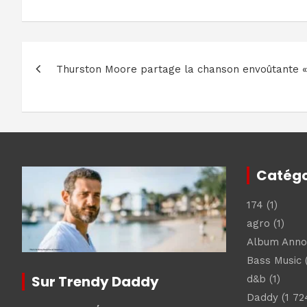
Navigation
Thurston Moore partage la chanson envoûtante 
de
l’article
Catégo
174
(1)
agro
(1)
Album Ann
Bass Music
(
Sur Trendy Daddy
d&b
(1)
Daddy
(1 72