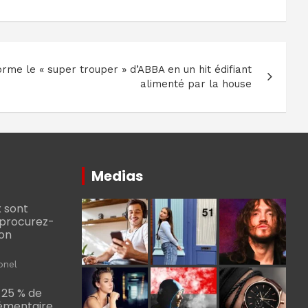
rme le « super trouper » d’ABBA en un hit édifiant
alimenté par la house
Medias
 sont
, procurez-
bon
onel
 25 % de
émentaire