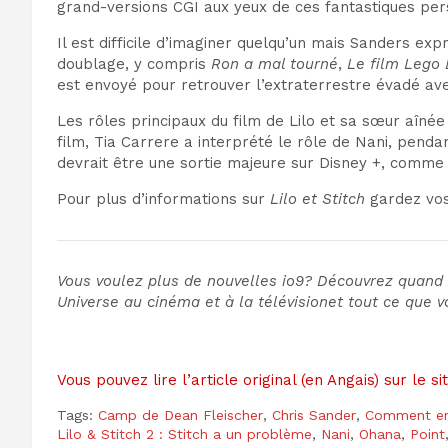
grand-
versions CGI aux yeux de ces fantastiques
per
Il est difficile d’imaginer quelqu’un mais
Sanders expr
doublage, y compris
Ron a mal tourné
,
Le film Lego
est envoyé pour retrouver l’extraterrestre évadé av
Les rôles principaux du film de Lilo et sa sœur aîné
film, Tia Carrere a interprété le rôle de Nani,
pendant
devrait être une sortie majeure sur Disney +, comm
Pour plus d’informations sur
Lilo et Stitch
gardez vos
Vous voulez plus de nouvelles io9? Découvrez quand 
Universe au cinéma et à la télévision
et tout ce que v
Vous pouvez lire l’article original (en Angais) sur le 
Tags:
Camp de Dean Fleischer
,
Chris Sander
,
Comment ent
Lilo & Stitch 2 : Stitch a un problème
,
Nani
,
Ohana
,
Point