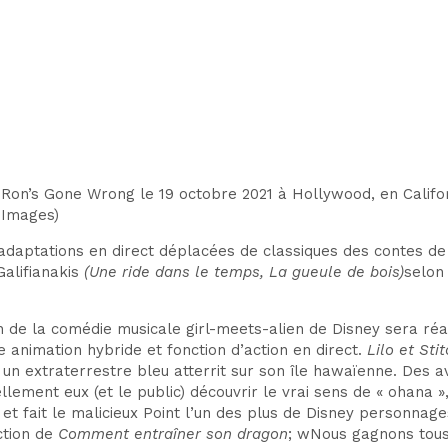
 Ron’s Gone Wrong le 19 octobre 2021 à Hollywood, en Califor
 Images
)
daptations en direct déplacées de
classiques des contes de
Galifianakis
(Une ride dans le temps, La gueule de bois)
selon
n de la comédie musicale girl-meets-alien de Disney
sera réa
me
animation hybride et fonction d’action en direct.
Lilo et Sti
n
un extraterrestre bleu atterrit sur son île hawaïenne. Des a
ellement
eux (et le public)
découvrir le vrai sens de « o
hana »,
et
fait le malicieux
Point
l’un des plus de Disney
personnage
ction de
Comment entraîner son dragon
; w
Nous gagnons tous 