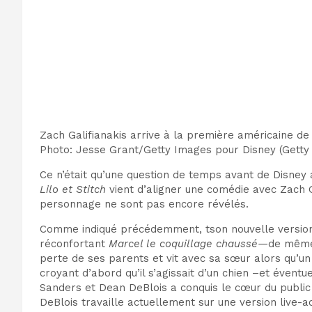
Zach Galifianakis arrive à la première américaine de
Photo
:
Jesse Grant/Getty Images pour Disney
(
Getty
Ce n’était qu’une question de temps avant
de Disney
a
Lilo et Stitch
vient d’aligner une comédie avec Zach 
personnage ne sont pas encore révélés.
Comme indiqué précédemment, t
son
nouvelle versio
réconfortant
Marcel le coquillage chaussé
—
de mê
perte de ses parents et vit avec sa sœur alors qu’u
croyant d’abord qu’il s’agissait d’un chien –
et éventu
Sanders et
Dean DeBlois
a conquis le cœur du public
DeBlois travaille actuellement sur
une version live-a