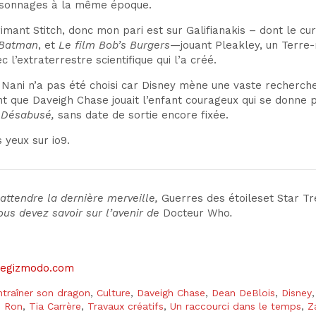
sonnages à la même époque.
imant Stitch, donc mon pari est sur
Galifianakis – dont le c
 Batman
,
et
Le film Bob’s Burgers
—
jouant Pleakley, un Terre-
ec l’extraterrestre
scientifique qui l’a créé.
e
Nani n’a pas été choisi car Disney mène une vaste recherc
 que Daveigh Chase jouait
l’enfant courageux qui se donne po
e
Désabusé,
sans date de sortie encore fixée.
 yeux sur io9.
attendre la dernière
merveille
,
Guerres des étoiles
et
Star Tr
ous devez savoir sur l’avenir de
Docteur Who
.
sitegizmodo.com
raîner son dragon
,
Culture
,
Daveigh Chase
,
Dean DeBlois
,
Disney
,
Ron
,
Tia Carrère
,
Travaux créatifs
,
Un raccourci dans le temps
,
Z