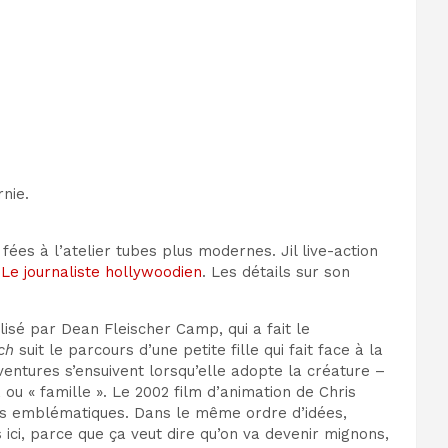
nie.
 fées
à l’atelier
tubes plus modernes. J
il live-action
Le journaliste hollywoodien
. Les détails sur son
lisé par Dean Fleischer Cam
p, qui a fait le
tch
suit le parcours d’une petite fille qui fait face à la
ventures s’ensuivent lorsqu’elle
adopte
la créature –
 ou « famille ».
Le 2002
film d’animation de Chris
s emblématiques
. Dans le même ordre d’idées,
ici,
parce que ça veut dire qu’on va devenir mignons,