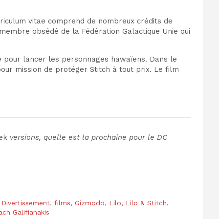
urriculum vitae comprend de nombreux crédits de
membre obsédé de la Fédération Galactique Unie qui
he pour lancer les personnages hawaïens
. Dans le
ur mission de protéger Stitch à tout prix. Le film
ek
versions, quelle est la prochaine pour le
DC
,
Divertissement
,
films
,
Gizmodo
,
Lilo
,
Lilo & Stitch
,
ach Galifianakis