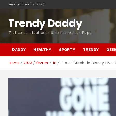
Skip
vendredi, août 7, 2026
to
content
Trendy Daddy
Tout ce qu'il faut pour être le meilleur Papa
DADDY
HEALTHY
SPORTY
TRENDY
GEE
Home
2023
février
18
Lilo et Stitch de Disney Live-