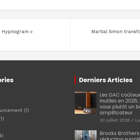
« Hypnogram »
Martial Simon transfo
ries
Derniers Articles
Les DAC coûteux
inutiles en 2026
vous plutôt un 
ouncement
(1)
amplificateur
1)
30 juillet 2026
Li
Brooks Brothers
4)
réduction suppl