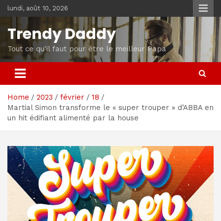
Skip
lundi, août 10, 2026
to
content
Trendy Daddy
Tout ce qu'il faut pour être le meilleur Papa
Home
2023
février
18
Martial Simon transforme le « super trouper » d’ABBA en
un hit édifiant alimenté par la house