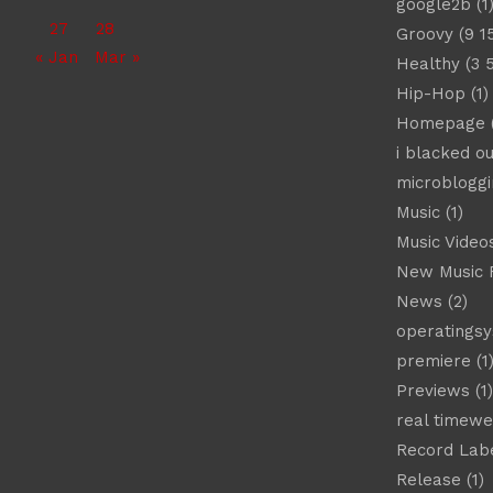
google2b
(1
27
28
Groovy
(9 1
« Jan
Mar »
Healthy
(3 
Hip-Hop
(1)
Homepage
(
i blacked ou
microbloggi
Music
(1)
Music Video
New Music 
News
(2)
operatings
premiere
(1
Previews
(1)
real timew
Record Lab
Release
(1)