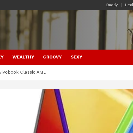
Daddy
Hea
KY
WEALTHY
GROOVY
SEXY
Vivobook Classic AMD