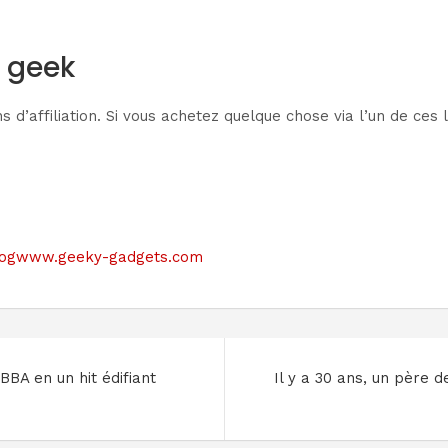
s geek
ns d’affiliation. Si vous achetez quelque chose via l’un de c
le blogwww.geeky-gadgets.com
BBA en un hit édifiant
Il y a 30 ans, un père d