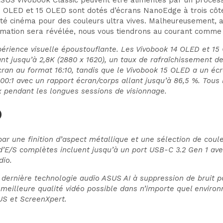
4 OLED et 15 OLED sont dotés d’écrans NanoEdge à trois côt
 cinéma pour des couleurs ultra vives. Malheureusement, auc
ormation sera révélée, nous vous tiendrons au courant comme 
périence visuelle époustouflante. Les Vivobook 14 OLED et 
t jusqu’à 2,8K (2880 x 1620), un taux de rafraîchissement d
écran au format 16:10, tandis que le Vivobook 15 OLED a un é
000:1 avec un rapport écran/corps allant jusqu’à 86,5 %. Tous
x pendant les longues sessions de visionnage.
D
ar une finition d’aspect métallique et une sélection de coul
s d’E/S complètes incluent jusqu’à un port USB-C 3.2 Gen 1 av
dio.
a dernière technologie audio ASUS AI à suppression de bruit p
illeure qualité vidéo possible dans n’importe quel environ
US et ScreenXpert.