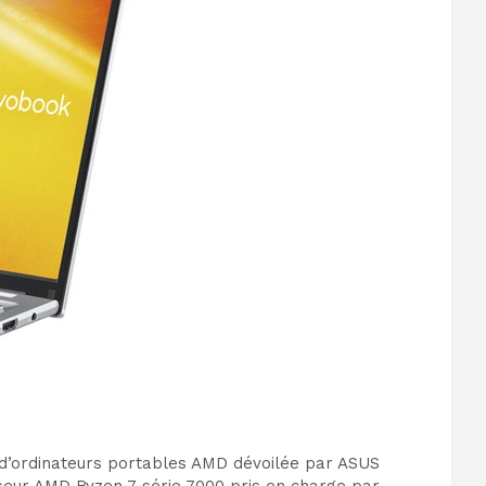
e d’ordinateurs portables AMD dévoilée par ASUS
seur AMD Ryzen 7 série 7000 pris en charge par