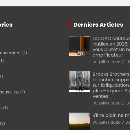
ries
Derniers Articles
Les DAC coûteux
inutiles en 2026
vous plutôt un 
ouncement
(1)
amplificateur
1)
30 juillet 2026
Li
Brooks Brothers
4)
réduction suppl
sur la liquidation
plus – le jeudi. 
shouse ep
(1)
ventes
30 juillet 2026
Er
s
(1)
S'il te plaît, ne 
30 juillet 2026
Sa
03)