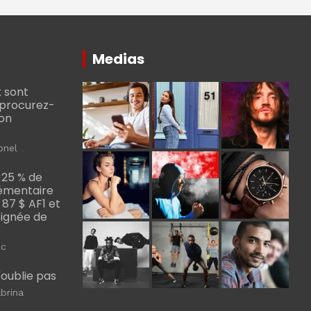
Medias
 sont
, procurez-
bon
onel
 25 % de
émentaire
, 87 $ AF1 et
Poignée de
ic
m'oublie pas
brina