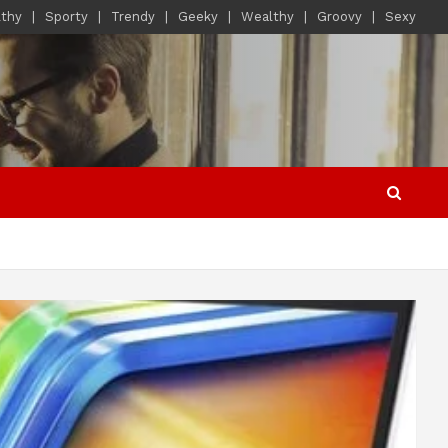
lthy
Sporty
Trendy
Geeky
Wealthy
Groovy
Sexy