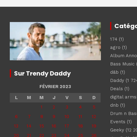
Catégo
174
(1)
agro
(1)
Album Ann
Bass Music
(
Sur Trendy Daddy
d&b
(1)
Daddy
(1 72
FÉVRIER 2023
Deals
(1)
digital arm
L
M
M
J
V
S
D
dnb
(1)
1
2
3
4
5
Drum n Bas
6
7
8
9
10
11
12
Events
(1)
13
14
15
16
17
18
19
Geeky
(12 2
20
21
22
23
24
25
26