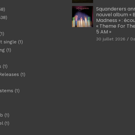
)
Squanderers an
58)
nouvel album « B
538)
Madness » : éco
« Theme For The
5 AM »
1)
30 juillet 2026
D
t single
(1)
ng
(1)
s
(1)
Releases
(1)
ystems
(1)
)
eb
(1)
el
(1)