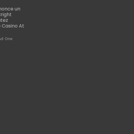
nonce un
right
utez
 Casino At
ad One