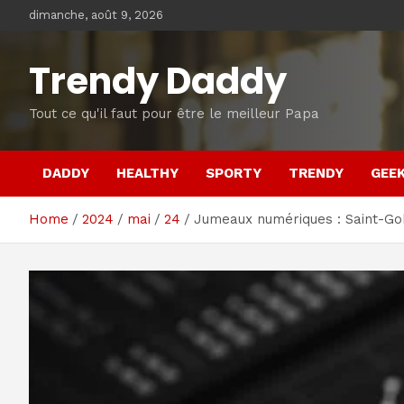
Skip
dimanche, août 9, 2026
to
content
Trendy Daddy
Tout ce qu'il faut pour être le meilleur Papa
DADDY
HEALTHY
SPORTY
TRENDY
GEE
Home
2024
mai
24
Jumeaux numériques : Saint-Gob