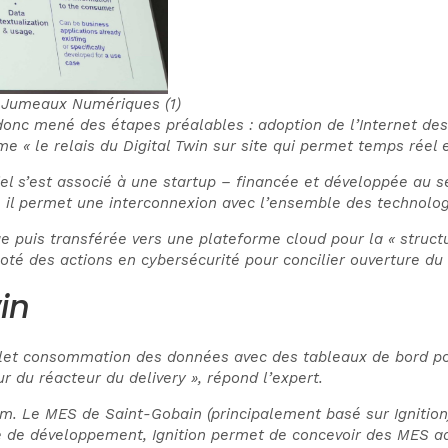
 Jumeaux Numériques (1)
onc mené des étapes préalables : adoption de l’Internet des 
e « le relais du Digital Twin sur site qui permet temps réel e
iel s’est associé à une startup – financée et développée au s
, il permet une interconnexion avec l’ensemble des technologi
 puis transférée vers une plateforme cloud pour la « structu
té des actions en cybersécurité pour concilier ouverture du S
in
let consommation des données avec des tableaux de bord pour
r du réacteur du delivery », répond l’expert.
m. Le MES de Saint-Gobain (principalement basé sur Ignitio
e développement, Ignition permet de concevoir des MES ada