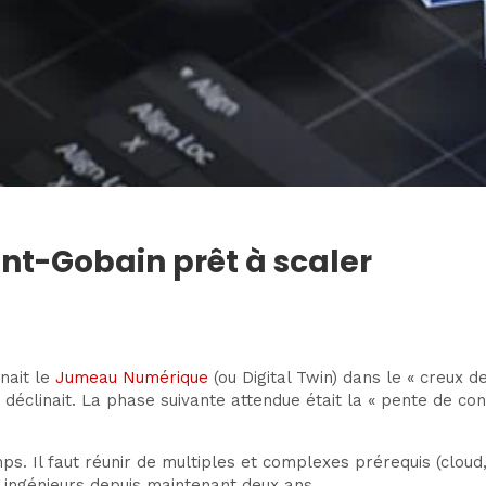
t-Gobain prêt à scaler
nait le
Jumeau Numérique
(ou Digital Twin) dans le « creux d
déclinait. La phase suivante attendue était la « pente de cons
s. Il faut réunir de multiples et complexes prérequis (cloud
es ingénieurs depuis maintenant deux ans.