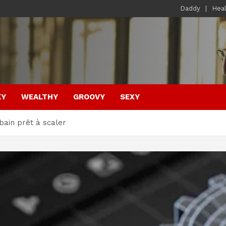
Daddy
Hea
KY
WEALTHY
GROOVY
SEXY
ain prêt à scaler