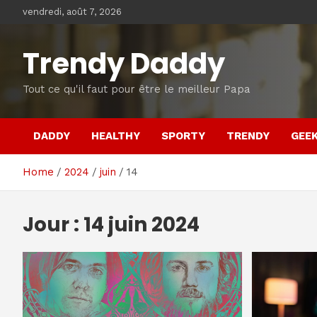
Skip
vendredi, août 7, 2026
to
content
Trendy Daddy
Tout ce qu'il faut pour être le meilleur Papa
DADDY
HEALTHY
SPORTY
TRENDY
GEE
Home
2024
juin
14
Jour :
14 juin 2024