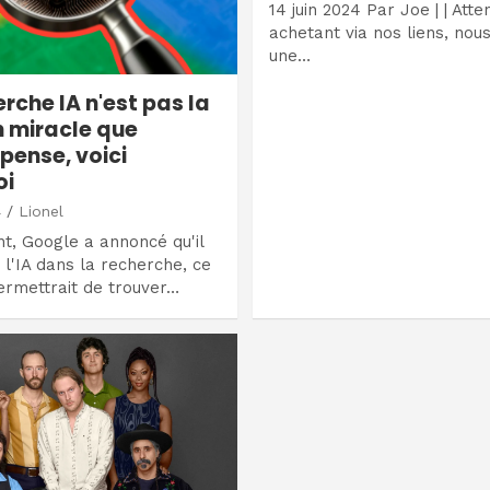
14 juin 2024 Par Joe | | Atte
achetant via nos liens, nou
une…
rche IA n'est pas la
n miracle que
pense, voici
oi
4
Lionel
, Google a annoncé qu'il
t l'IA dans la recherche, ce
ermettrait de trouver…