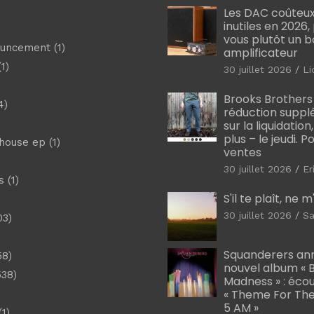
Les DAC coûteux
inutiles en 2026
vous plutôt un 
ouncement
(1)
amplificateur
1)
30 juillet 2026
Li
Brooks Brothers
4)
réduction suppl
sur la liquidation
plus – le jeudi. 
shouse ep
(1)
ventes
30 juillet 2026
Er
s
(1)
S'il te plaît, ne 
30 juillet 2026
Sa
03)
)
Squanderers an
58)
nouvel album « B
538)
Madness » : éco
« Theme For The
5 AM »
1)