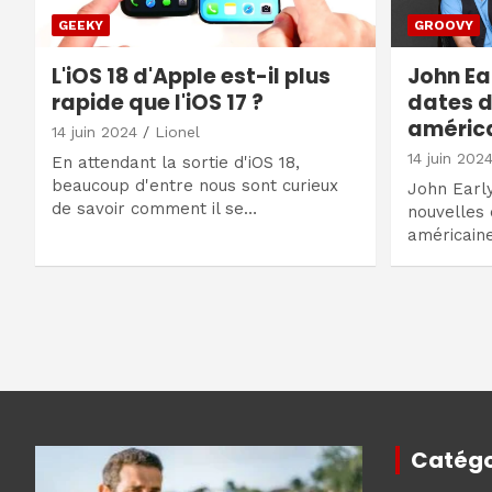
GEEKY
GROOVY
L'iOS 18 d'Apple est-il plus
John Ea
rapide que l'iOS 17 ?
dates d
américa
14 juin 2024
Lionel
14 juin 202
En attendant la sortie d'iOS 18,
beaucoup d'entre nous sont curieux
John Early
de savoir comment il se…
nouvelles 
américaine
Navigation
des
articles
Catégo