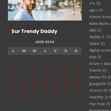
174
(1)
agro
(1)
Album Ann
Bass Music
(
Sur Trendy Daddy
d&b
(1)
Daddy
(1 72
JUIN 2024
Deals
(1)
digital arm
L
M
M
J
V
S
D
dnb
(1)
1
2
Drum n Bas
3
4
5
6
7
8
9
Events
(1)
10
11
12
13
14
15
16
Geeky
(12 2
17
18
19
20
21
22
23
google2b
(1
24
25
26
27
28
29
30
Groovy
(9 1
« Mai
Juil »
Healthy
(3 
Hip-Hop
(1)
Homepage
(