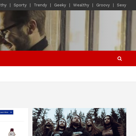
lthy
Sporty
Trendy
Geeky
Wealthy
Groovy
Sexy