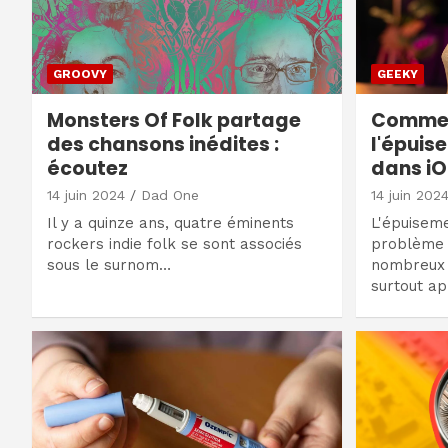
GROOVY
GEEKY
Monsters Of Folk partage
Comment
des chansons inédites :
l'épuis
écoutez
dans iOS
14 juin 2024
Dad One
14 juin 202
Il y a quinze ans, quatre éminents
L'épuiseme
rockers indie folk se sont associés
problème 
sous le surnom…
nombreux u
surtout ap