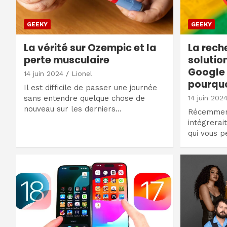
GEEKY
GEEKY
La vérité sur Ozempic et la
La reche
perte musculaire
solutio
Google 
14 juin 2024
Lionel
pourqu
Il est difficile de passer une journée
sans entendre quelque chose de
14 juin 202
nouveau sur les derniers…
Récemment
intégrerai
qui vous p