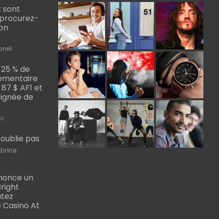
 sont
, procurez-
bon
onel
 25 % de
émentaire
, 87 $ AF1 et
Poignée de
ic
m'oublie pas
brina
nonce un
right
utez
 Casino At