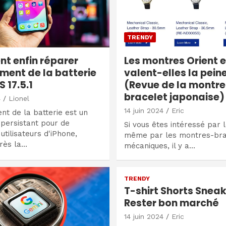
TRENDY
 enfin réparer
Les montres Orient 
ement de la batterie
valent-elles la peine
 17.5.1
(Revue de la montre
bracelet japonaise)
4
Lionel
14 juin 2024
Eric
nt de la batterie est un
persistant pour de
Si vous êtes intéressé par l
tilisateurs d'iPhone,
même par les montres-bra
rès la…
mécaniques, il y a…
TRENDY
T-shirt Shorts Sneak
Rester bon marché
14 juin 2024
Eric