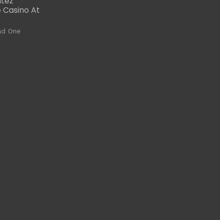
utez
 Casino At
ad One