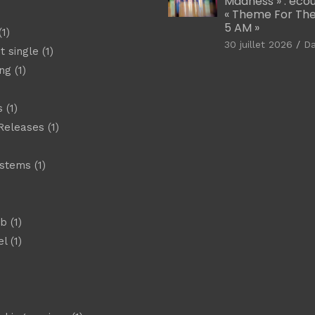
Madness » : éco
« Theme For The
5 AM »
1)
30 juillet 2026
D
t single
(1)
ng
(1)
s
(1)
Releases
(1)
ystems
(1)
)
eb
(1)
el
(1)
)