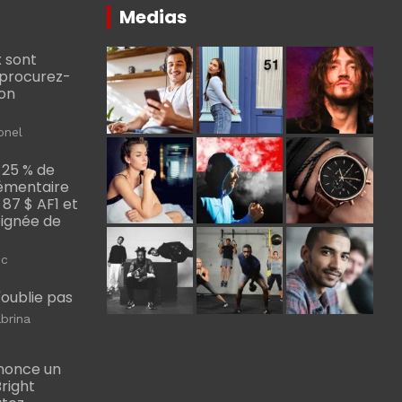
Medias
 sont
, procurez-
bon
onel
 25 % de
émentaire
, 87 $ AF1 et
Poignée de
ic
m'oublie pas
brina
nonce un
right