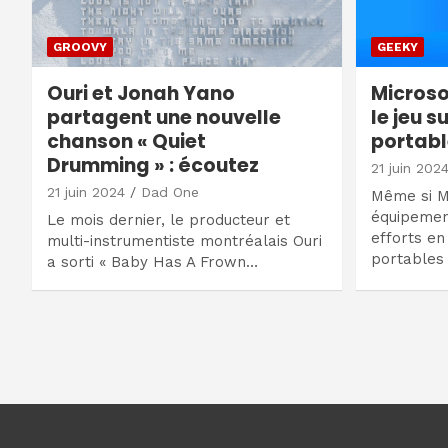
GROOVY
GEEKY
Ouri et Jonah Yano
Microso
partagent une nouvelle
le jeu s
chanson « Quiet
portab
Drumming » : écoutez
21 juin 202
21 juin 2024
Dad One
Même si Mi
équipemen
Le mois dernier, le producteur et
efforts en
multi-instrumentiste montréalais Ouri
portables
a sorti « Baby Has A Frown…
Navigation
des
articles