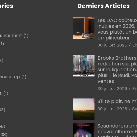
ries
Derniers Articles
Les DAC coûteux
inutiles en 2026
vous plutôt un 
ouncement
(1)
amplificateur
1)
30 juillet 2026
Li
Brooks Brothers
4)
réduction suppl
sur la liquidation
plus – le jeudi. 
shouse ep
(1)
ventes
30 juillet 2026
Er
s
(1)
S'il te plaît, ne 
30 juillet 2026
Sa
03)
)
Squanderers an
58)
nouvel album « B
538)