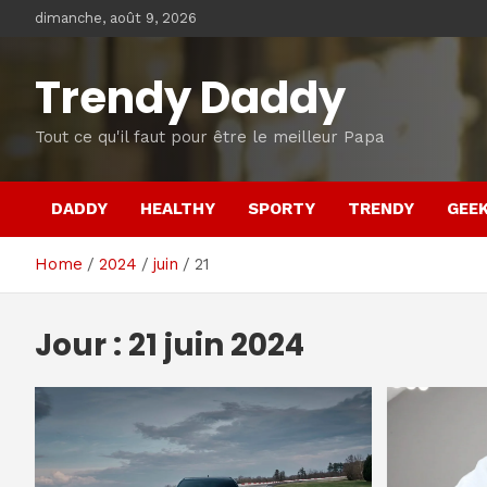
Skip
dimanche, août 9, 2026
to
content
Trendy Daddy
Tout ce qu'il faut pour être le meilleur Papa
DADDY
HEALTHY
SPORTY
TRENDY
GEE
Home
2024
juin
21
Jour :
21 juin 2024