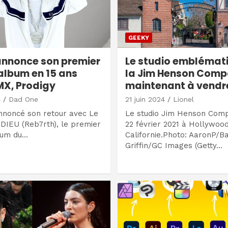
GEEKY
nnonce son premier
Le studio emblémat
album en 15 ans
la Jim Henson Comp
X, Prodigy
maintenant à vendr
4
Dad One
21 juin 2024
Lionel
nnoncé son retour avec Le
Le studio Jim Henson Comp
DIEU (Reb7rth), le premier
22 février 2021 à Hollywood
bum du…
Californie.Photo: AaronP/B
Griffin/GC Images (Getty…