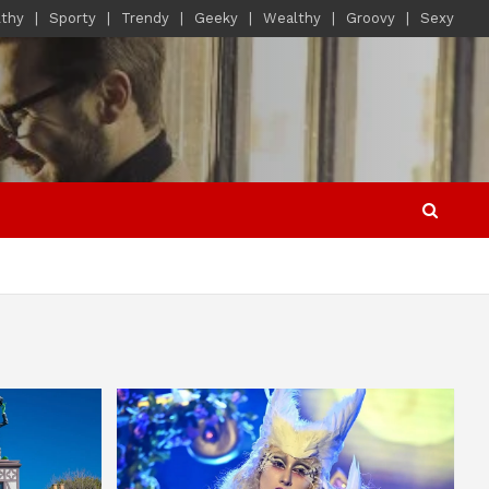
lthy
Sporty
Trendy
Geeky
Wealthy
Groovy
Sexy