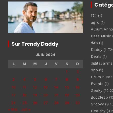
Catégo
174
(1)
agro
(1)
Album Ann
Bass Music
(
Sur Trendy Daddy
d&b
(1)
Daddy
(1 72
JUIN 2024
Deals
(1)
digital arm
L
M
M
J
V
S
D
dnb
(1)
1
2
Drum n Bas
3
4
5
6
7
8
9
Events
(1)
10
11
12
13
14
15
16
Geeky
(12 2
17
18
19
20
21
22
23
google2b
(1
24
25
26
27
28
29
30
Groovy
(9 1
« Mai
Juil »
Healthy
(3 