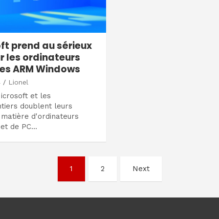
ft prend au sérieux
ur les ordinateurs
les ARM Windows
4
Lionel
crosoft et les
tiers doublent leurs
 matière d'ordinateurs
 et de PC…
1
2
Next