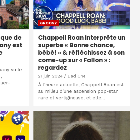
GROOVY
ique de
Chappell Roan interprète un
any est
superbe « Bonne chance,
e
bébé! » & réfléchissez à son
come-up sur « Fallon » :
regardez
any vu le
,
21 juin 2024
Dad One
auer-
À l’heure actuelle, Chappell Roan est
au milieu d’une ascension pop-star
rare et vertigineuse, et elle…