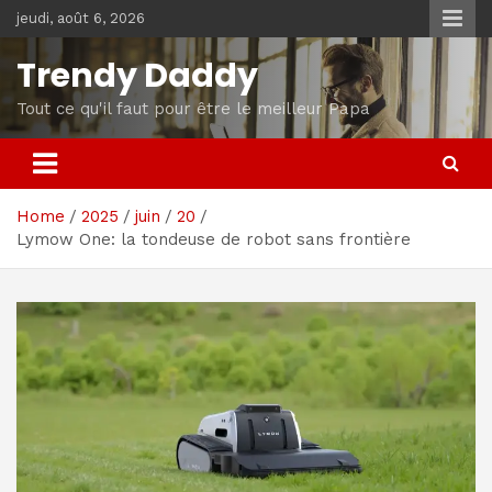
Skip
jeudi, août 6, 2026
to
content
Trendy Daddy
Tout ce qu'il faut pour être le meilleur Papa
Home
2025
juin
20
Lymow One: la tondeuse de robot sans frontière