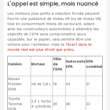
L'appel est simple, mais nuancé
Les moteurs plus petits à induction forcée peuvent
fournir une puissance de niveau V6 (ou de niveau V8)
tout en consommant moins de carburant, aidant
ainsi les constructeurs automobiles à atteindre les
objectifs de l'EPA sans compromettre leurs
capacités. Sur le papier, cela semble être une
victoire pour l'acheteur, mais le
l’écart dans le
monde réel est plus étroit que prévu
.
Ville
Autoroute
EPA
Camion
Moteur
de
EPA
combiné
l'EPA
Nissan
Frontier
V6 de 3,8 L
19
24
21
2026
Toyota
2,4 L turbo
Tacoma
20
26
23
4 cylindres
2026