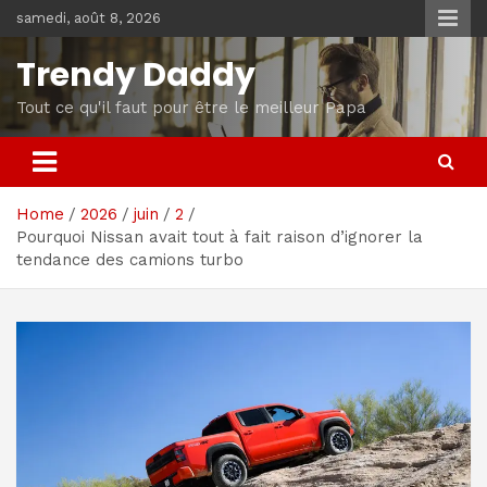
Skip
samedi, août 8, 2026
to
content
Trendy Daddy
Tout ce qu'il faut pour être le meilleur Papa
Home
2026
juin
2
Pourquoi Nissan avait tout à fait raison d’ignorer la
tendance des camions turbo