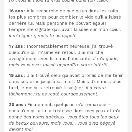
l'a choisie, mais tu m'as caché dans ton cœur.
16 ans :
À la recherche de quelqu'un dans les nuits
les plus sombres pour combler le vide qu'il a laissé
derrière lui. Mais personne ne pouvait égaler
l’empreinte digitale qu’il avait laissée sur mon cœur.
Il m'a ignoré, mais tu as appelé.
17 ans :
Incontestablement heureuse, j'ai trouvé
quelqu'un qui m'aime en retour. J'ai marché
aveuglément avec lui dans l'obscurité.
Il m'a guidé,
mais vous avez laissé apparaître votre intérêt.
19 ans :
J'ai trouvé celui qui avait promis de me tenir
dans ses bras jusqu'à sa mort. Moins d’un mois plus
tard, je me suis retrouvé à saigner.
Il a couru
lâchement ; tu es resté courageusement.
20 ans :
Finalement, quelqu’un m’a remarqué –
quelqu’un qui a lu la tristesse dans mes yeux et m’a
donné des noms spéciaux.
Vous êtes tous les deux
de beaux parleurs, mais vous… vous avez bégayé
devant moi.