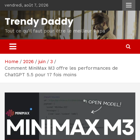
Skip
vendredi, août 7, 2026
to
content
Trendy Daddy
Tout ce qu'il faut pour être le meilleur Papa
Home
2026
juin
3
Comment MiniMax M3 offre les performances de
ChatGPT 5.5 pour 17 fois moins