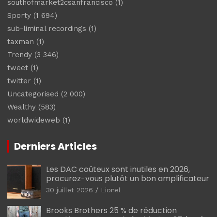
southofmarket2csanfrancisco
(1)
Sporty
(1 694)
sub-liminal recordings
(1)
taxman
(1)
Trendy
(3 346)
tweet
(1)
twitter
(1)
Uncategorised
(2 000)
Wealthy
(583)
worldwideweb
(1)
Derniers Articles
Les DAC coûteux sont inutiles en 2026,
procurez-vous plutôt un bon amplificateur
30 juillet 2026
Lionel
Brooks Brothers 25 % de réduction