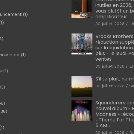
inutiles en 2026
vous plutôt un 
ouncement
(1)
amplificateur
1)
30 juillet 2026
Li
Brooks Brothers
4)
réduction suppl
sur la liquidation
plus – le jeudi. 
shouse ep
(1)
ventes
30 juillet 2026
Er
s
(1)
S'il te plaît, ne 
30 juillet 2026
Sa
03)
)
Squanderers an
58)
nouvel album « B
538)
Madness » : éco
« Theme For The
5 AM »
1)
30 juillet 2026
D