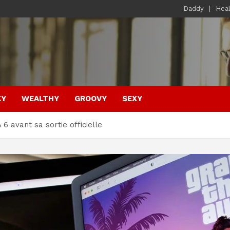
Daddy
Hea
KY
WEALTHY
GROOVY
SEXY
6 avant sa sortie officielle