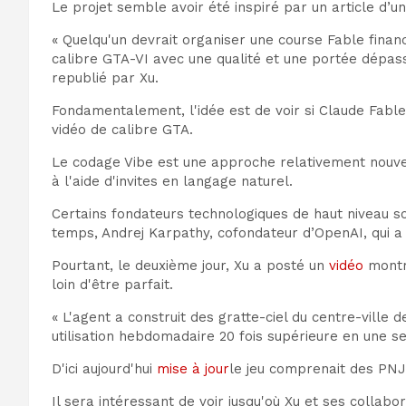
Le projet semble avoir été inspiré par un article d’un
« Quelqu'un devrait organiser une course Fable finan
calibre GTA-VI avec une qualité et une portée dépas
republié par Xu.
Fondamentalement, l'idée est de voir si Claude Fable
vidéo de calibre GTA.
Le codage Vibe est une approche relativement nouve
à l'aide d'invites en langage naturel.
Certains fondateurs technologiques de haut niveau s
temps, Andrej Karpathy, cofondateur d’OpenAI, qui a inv
Pourtant, le deuxième jour, Xu a posté un
vidéo
montra
loin d'être parfait.
« L'agent a construit des gratte-ciel du centre-ville 
utilisation hebdomadaire 20 fois supérieure en une se
D'ici aujourd'hui
mise à jour
le jeu comprenait des PNJ
Il sera intéressant de voir jusqu'où Xu et ses colla