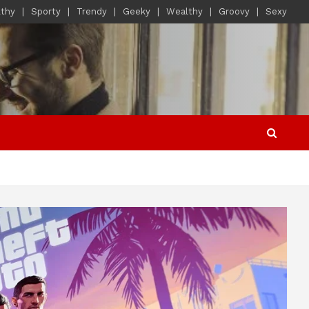
lthy
Sporty
Trendy
Geeky
Wealthy
Groovy
Sexy