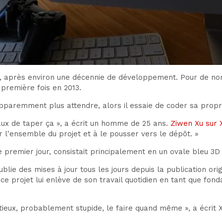
e, après environ une décennie de développement. Pour de nom
 première fois en 2013.
 apparemment plus attendre, alors il essaie de coder sa propr
faux de taper ça », a écrit un homme de 25 ans.
Ziwen Xu sur 
r l'ensemble du projet et à le pousser vers le dépôt. »
e premier jour, consistait principalement en un ovale bleu 3D
publie des mises à jour tous les jours depuis la publication o
 projet lui enlève de son travail quotidien en tant que fon
bitieux, probablement stupide, le faire quand même », a écrit X