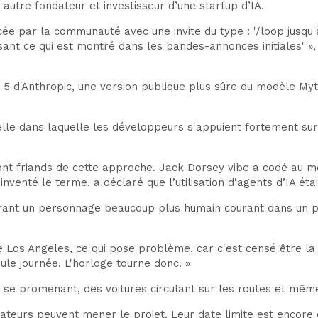
 autre fondateur et investisseur d’une startup d’IA.
cée par la communauté avec une invite du type : '/loop jusqu
sant ce qui est montré dans les bandes-annonces initiales' 
 5 d'Anthropic, une version publique plus sûre du modèle Myt
lle dans laquelle les développeurs s'appuient fortement sur
ont friands de cette approche. Jack Dorsey vibe a codé au m
enté le terme, a déclaré que l’utilisation d’agents d’IA était 
nt un personnage beaucoup plus humain courant dans un pay
de Los Angeles, ce qui pose problème, car c'est censé être la F
ule journée. L'horloge tourne donc. »
 se promenant, des voitures circulant sur les routes et mê
borateurs peuvent mener le projet. Leur date limite est encor