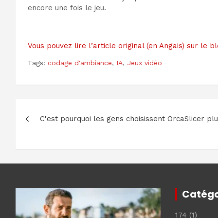
encore une fois le jeu.
Vous pouvez lire l’article original (en Angais) sur le
Tags:
codage d'ambiance
,
IA
,
Jeux vidéo
Navigation
C'est pourquoi les gens choisissent OrcaSlicer p
de
l’article
Catégo
174
(1)