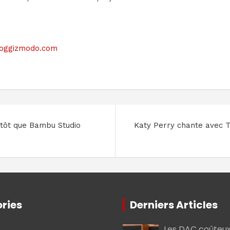
 bloggizmodo.com
lutôt que Bambu Studio
Katy Perry chante avec Ti
ries
Derniers Articles
Les DAC coûteux