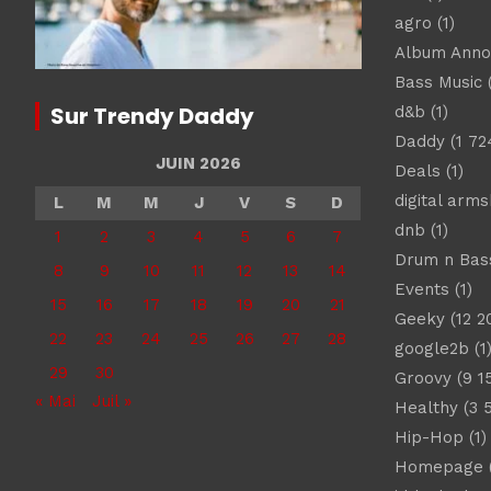
agro
(1)
Album Ann
Bass Music
(
Sur Trendy Daddy
d&b
(1)
Daddy
(1 72
JUIN 2026
Deals
(1)
digital arm
L
M
M
J
V
S
D
dnb
(1)
1
2
3
4
5
6
7
Drum n Bas
8
9
10
11
12
13
14
Events
(1)
15
16
17
18
19
20
21
Geeky
(12 2
22
23
24
25
26
27
28
google2b
(1
29
30
Groovy
(9 1
« Mai
Juil »
Healthy
(3 
Hip-Hop
(1)
Homepage
(