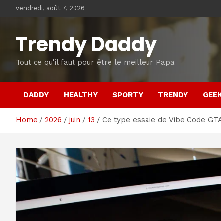
Skip
vendredi, août 7, 2026
to
content
Trendy Daddy
Tout ce qu'il faut pour être le meilleur Papa
DADDY
HEALTHY
SPORTY
TRENDY
GEE
Home
2026
juin
13
Ce type essaie de Vibe Code GTA 