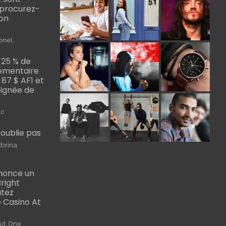
, procurez-
bon
onel
 25 % de
émentaire
, 87 $ AF1 et
Poignée de
ic
m'oublie pas
brina
nonce un
right
utez
 Casino At
ad One