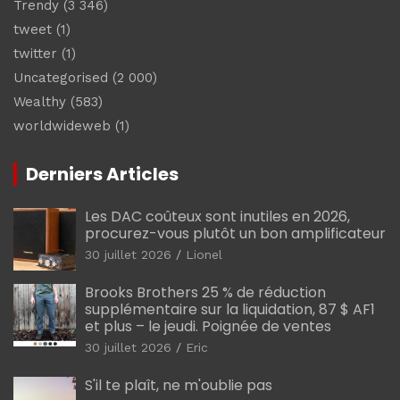
Trendy
(3 346)
tweet
(1)
twitter
(1)
Uncategorised
(2 000)
Wealthy
(583)
worldwideweb
(1)
Derniers Articles
Les DAC coûteux sont inutiles en 2026,
procurez-vous plutôt un bon amplificateur
30 juillet 2026
Lionel
Brooks Brothers 25 % de réduction
supplémentaire sur la liquidation, 87 $ AF1
et plus – le jeudi. Poignée de ventes
30 juillet 2026
Eric
S'il te plaît, ne m'oublie pas