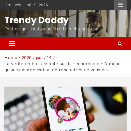
Skip
dimanche, août 9, 2026
to
content
Trendy Daddy
Tout ce qu'il faut pour être le meilleur Papa
Home
2026
juin
14
La vérité embarrassante sur la recherche de l’amour
qu’aucune application de rencontres ne vous dira