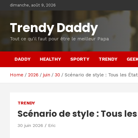
Skip
dimanche, août 9, 2026
to
content
Trendy Daddy
Tout ce qu'il faut pour être le meilleur Papa
DADDY
HEALTHY
SPORTY
TRENDY
GEE
Home
2026
juin
30
Scénario de style : Tous les État
TRENDY
Scénario de style : Tous les
30 juin 2026
Eric