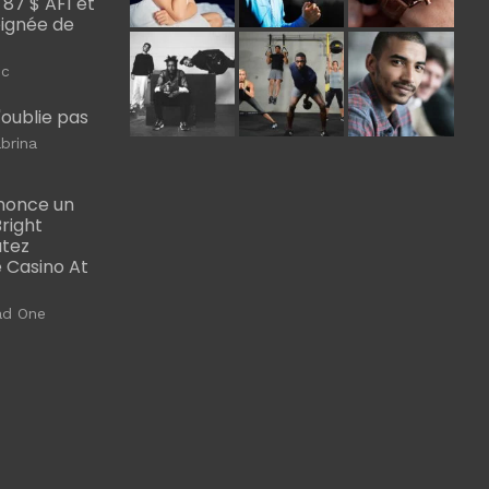
, 87 $ AF1 et
Poignée de
ic
m'oublie pas
brina
nonce un
right
utez
 Casino At
ad One