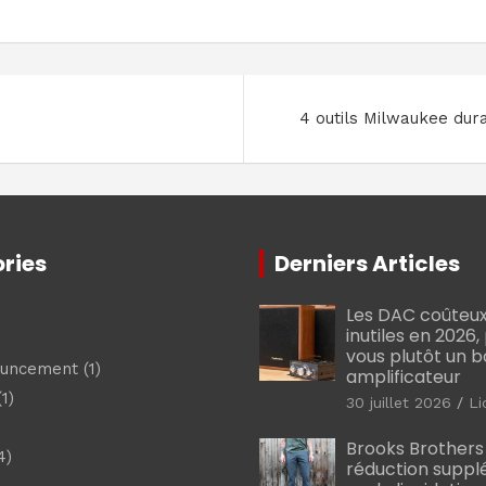
4 outils Milwaukee dura
ries
Derniers Articles
Les DAC coûteux
inutiles en 2026
vous plutôt un 
ouncement
(1)
amplificateur
1)
30 juillet 2026
Li
Brooks Brothers
4)
réduction suppl