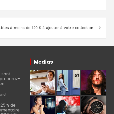
bles à moins de 120 $ à ajouter à votre collection
Medias
 sont
, procurez-
bon
onel
 25 % de
émentaire