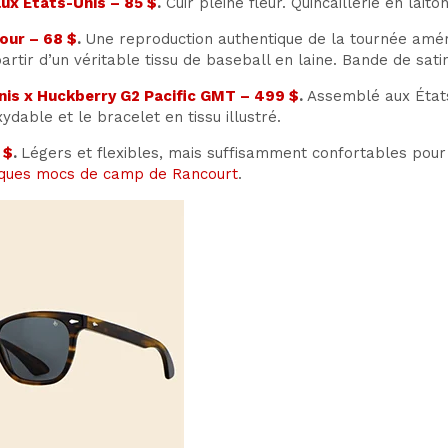
aux États-Unis – 85 $
.
Cuir pleine fleur. Quincaillerie en laiton
our – 68 $
.
Une reproduction authentique de la tournée amér
artir d’un véritable tissu de baseball en laine. Bande de sat
is x Huckberry G2 Pacific GMT – 499 $
.
Assemblé aux État
ydable et le bracelet en tissu illustré.
 $
.
Légers et flexibles, mais suffisamment confortables pou
ques mocs de camp de Rancourt
.