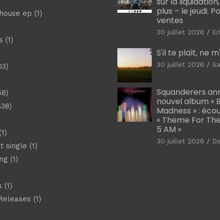
sur la liquidation
plus – le jeudi. 
shouse ep
(1)
ventes
30 juillet 2026
Er
s
(1)
S'il te plaît, ne 
30 juillet 2026
Sa
03)
)
Squanderers an
58)
nouvel album « B
538)
Madness » : éco
« Theme For The
5 AM »
1)
30 juillet 2026
D
t single
(1)
ng
(1)
s
(1)
Releases
(1)