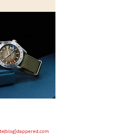
{site|blog}dappered.com