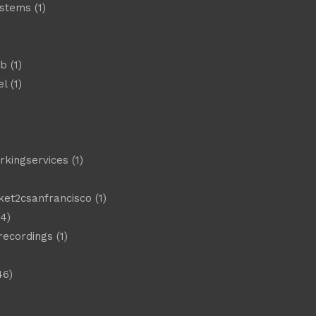
ystems
(1)
)
eb
(1)
el
(1)
)
rkingservices
(1)
ket2csanfrancisco
(1)
4)
 recordings
(1)
46)