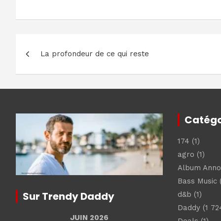
Navigation
La profondeur de ce qui reste
de
l’article
Catégo
174
(1)
agro
(1)
Album Ann
Bass Music
(
Sur Trendy Daddy
d&b
(1)
Daddy
(1 72
JUIN 2026