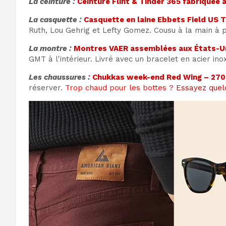
La ceinture :
Ceinture Flint & Tinder 365 fabriquée 
La casquette :
Casquette en laine Ebbets Field US T
Ruth, Lou Gehrig et Lefty Gomez. Cousu à la main à p
La montre :
Montres VAER assemblées aux États-Un
GMT à l'intérieur. Livré avec un bracelet en acier inox
Les chaussures :
Chukkas week-end Red Wing – 270
réserver.
Trop chaud pour les bottes ?
Essayez quel