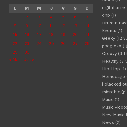
Deals
(1)
digital arm
L
M
M
J
V
S
D
dnb
(1)
1
2
3
4
5
6
7
Drum n Bas
8
9
10
11
12
13
14
Events
(1)
15
16
17
18
19
20
21
Geeky
(12 2
22
23
24
25
26
27
28
google2b
(1
29
30
Groovy
(9 1
« Mai
Juil »
Healthy
(3 
Hip-Hop
(1)
Homepage
(
i blacked ou
microbloggi
Music
(1)
Music Video
New Music 
News
(2)