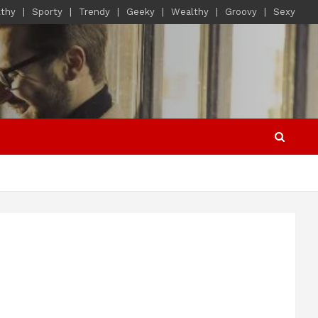
lthy
Sporty
Trendy
Geeky
Wealthy
Groovy
Sexy