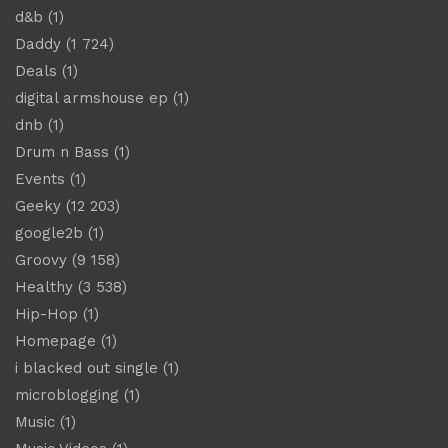
d&b
(1)
Daddy
(1 724)
Deals
(1)
digital armshouse ep
(1)
dnb
(1)
Drum n Bass
(1)
Events
(1)
Geeky
(12 203)
google2b
(1)
Groovy
(9 158)
Healthy
(3 538)
Hip-Hop
(1)
Homepage
(1)
i blacked out single
(1)
microblogging
(1)
Music
(1)