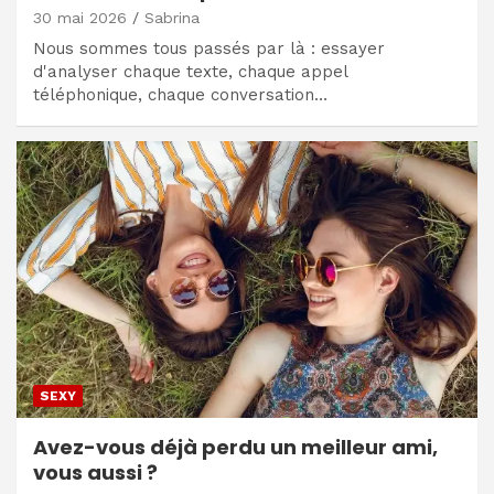
30 mai 2026
Sabrina
Nous sommes tous passés par là : essayer
d'analyser chaque texte, chaque appel
téléphonique, chaque conversation…
SEXY
Avez-vous déjà perdu un meilleur ami,
vous aussi ?