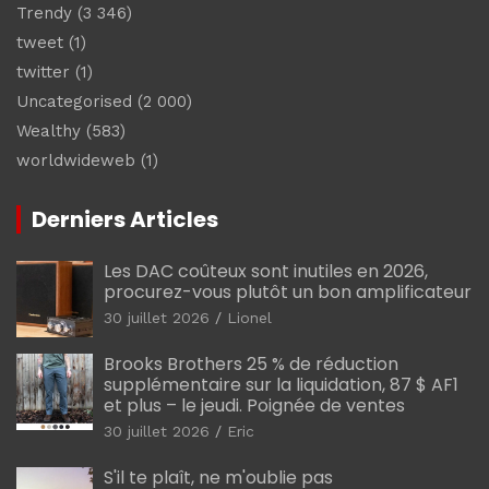
Trendy
(3 346)
tweet
(1)
twitter
(1)
Uncategorised
(2 000)
Wealthy
(583)
worldwideweb
(1)
Derniers Articles
Les DAC coûteux sont inutiles en 2026,
procurez-vous plutôt un bon amplificateur
30 juillet 2026
Lionel
Brooks Brothers 25 % de réduction
supplémentaire sur la liquidation, 87 $ AF1
et plus – le jeudi. Poignée de ventes
30 juillet 2026
Eric
S'il te plaît, ne m'oublie pas