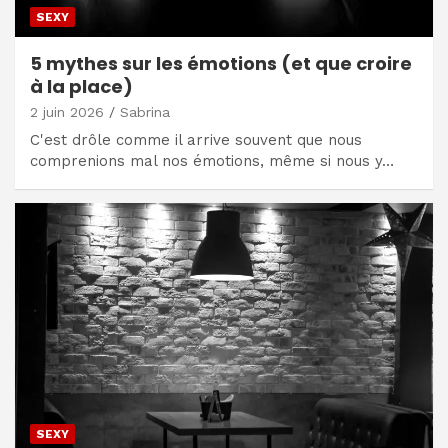
SEXY
5 mythes sur les émotions (et que croire
à la place)
2 juin 2026
Sabrina
C'est drôle comme il arrive souvent que nous
comprenions mal nos émotions, même si nous y…
SEXY