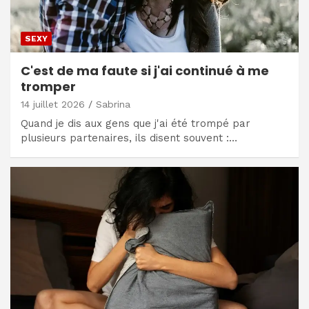
SEXY
C'est de ma faute si j'ai continué à me
tromper
14 juillet 2026
Sabrina
Quand je dis aux gens que j'ai été trompé par
plusieurs partenaires, ils disent souvent :…