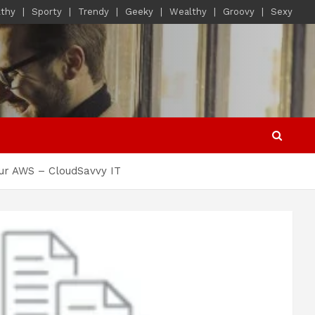
lthy
Sporty
Trendy
Geeky
Wealthy
Groovy
Sexy
sur AWS – CloudSavvy IT