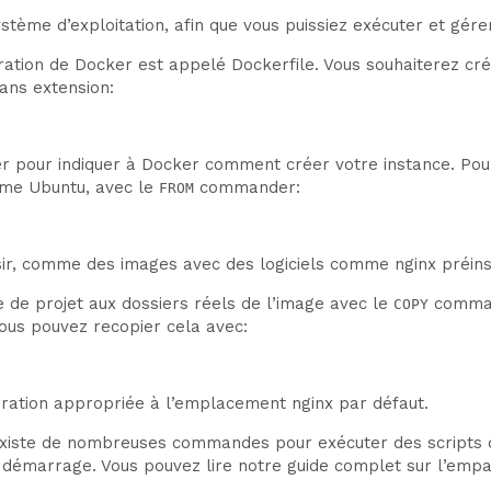
stème d’exploitation, afin que vous puissiez exécuter et gér
iguration de Docker est appelé Dockerfile. Vous souhaiterez c
ans extension:
ker pour indiquer à Docker comment créer votre instance. P
mme Ubuntu, avec le
commander:
FROM
ir, comme des images avec des logiciels comme nginx préins
e de projet aux dossiers réels de l’image avec le
command
COPY
vous pouvez recopier cela avec:
uration appropriée à l’emplacement nginx par défaut.
existe de nombreuses commandes pour exécuter des scripts d’i
u démarrage. Vous pouvez lire notre guide complet sur l’emp