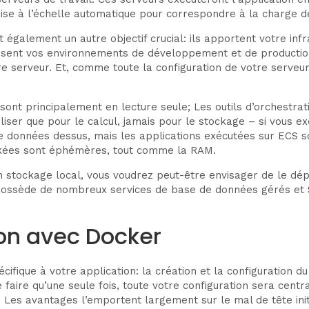
se à l’échelle automatique pour correspondre à la charge d
ont également un autre objectif crucial: ils apportent votre in
onisent vos environnements de développement et de producti
serveur. Et, comme toute la configuration de votre serveur f
s sont principalement en lecture seule; Les outils d’orchest
iliser que pour le calcul, jamais pour le stockage – si vous 
e de données dessus, mais les applications exécutées sur ECS
tockées sont éphémères, tout comme la RAM.
n stockage local, vous voudrez peut-être envisager de le dépl
S possède de nombreux services de base de données gérés et
ion avec Docker
 spécifique à votre application: la création et la configuration 
e faire qu’une seule fois, toute votre configuration sera cent
es avantages l’emportent largement sur le mal de tête init