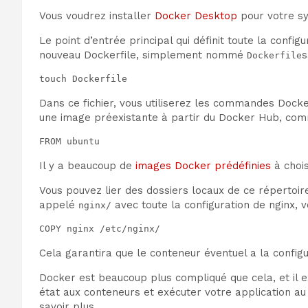
Vous voudrez installer
Docker Desktop
pour votre sy
Le point d’entrée principal qui définit toute la conf
nouveau Dockerfile, simplement nommé
s
Dockerfile
touch Dockerfile
Dans ce fichier, vous utiliserez les commandes Doc
une image préexistante à partir du Docker Hub, co
FROM ubuntu
Il y a beaucoup de
images Docker prédéfinies
à chois
Vous pouvez lier des dossiers locaux de ce répertoir
appelé
avec toute la configuration de nginx, 
nginx/
COPY nginx /etc/nginx/
Cela garantira que le conteneur éventuel a la config
Docker est beaucoup plus compliqué que cela, et il 
état aux conteneurs et exécuter votre application a
savoir plus.