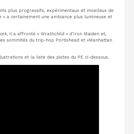
ents plus progressifs, expérimentaux et moelleux de
te » a certainement une ambiance plus lumineuse et
ark
, il a affronté « Wrathchild » d’Iron Maiden et,
r les sommités du trip-hop Portishead et «Manhattan
lustrations et la liste des pistes du PE ci-dessous.