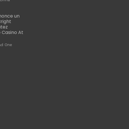
nonce un
right
utez
 Casino At
ad One