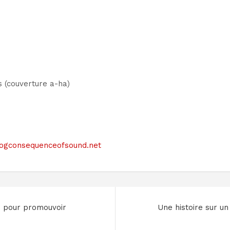
s (couverture a-ha)
e blogconsequenceofsound.net
e pour promouvoir
Une histoire sur u