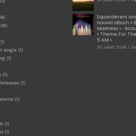
03)
)
Squanderers an
58)
nouvel album « B
538)
Madness » : éco
« Theme For The
5 AM »
1)
30 juillet 2026
D
t single
(1)
ng
(1)
s
(1)
Releases
(1)
ystems
(1)
)
eb
(1)
el
(1)