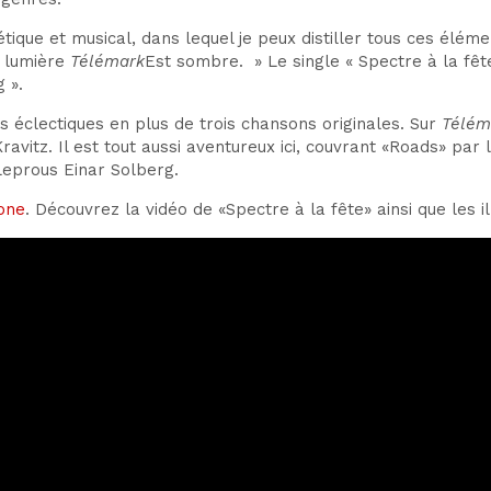
ique et musical, dans lequel je peux distiller tous ces élém
a lumière
Télémark
Est sombre. » Le single « Spectre à la fê
g ».
es éclectiques en plus de trois chansons originales. Sur
Télém
ravitz. Il est tout aussi aventureux ici, couvrant «Roads» pa
Leprous Einar Solberg.
one
. Découvrez la vidéo de «Spectre à la fête» ainsi que les il