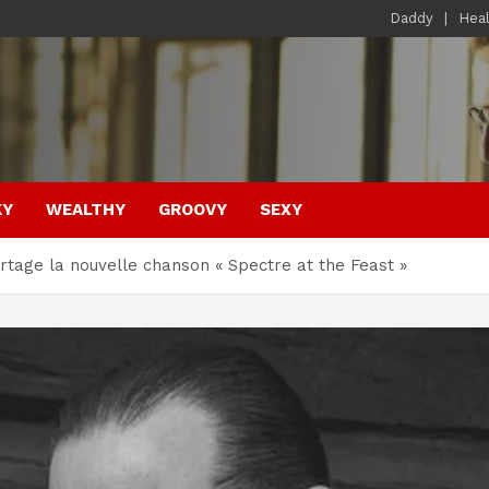
Daddy
Hea
KY
WEALTHY
GROOVY
SEXY
tage la nouvelle chanson « Spectre at the Feast »