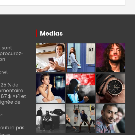
Medias
 sont
, procurez-
bon
onel
 25 % de
émentaire
, 87 $ AF1 et
Poignée de
ic
m'oublie pas
brina