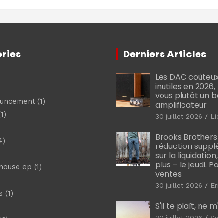
ries
Derniers Articles
Les DAC coûteux
inutiles en 2026
vous plutôt un 
ouncement
(1)
amplificateur
1)
30 juillet 2026
Li
Brooks Brothers
4)
réduction suppl
sur la liquidation
plus – le jeudi. 
shouse ep
(1)
ventes
30 juillet 2026
Er
s
(1)
S'il te plaît, ne 
30 juillet 2026
Sa