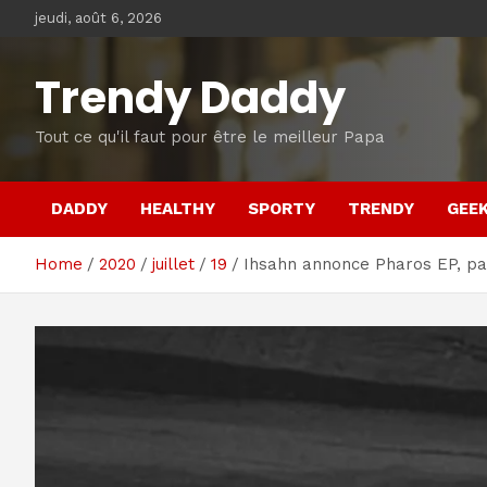
Skip
jeudi, août 6, 2026
to
content
Trendy Daddy
Tout ce qu'il faut pour être le meilleur Papa
DADDY
HEALTHY
SPORTY
TRENDY
GEE
Home
2020
juillet
19
Ihsahn annonce Pharos EP, par