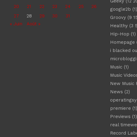
Geeky
(12 2
20
21
22
23
24
25
26
google2b
(1
27
28
29
30
31
Groovy
(9 1
« Juin
Août »
Healthy
(3 
Hip-Hop
(1)
Homepage
(
i blacked ou
microbloggi
Music
(1)
Music Video
New Music 
News
(2)
operatings
premiere
(1
Previews
(1)
real timew
Record Lab