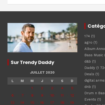
l’article
Catégo
174
(1)
agro
(1)
Album Ann
Bass Music
(
Sur Trendy Daddy
d&b
(1)
Daddy
(1 72
JUILLET 2020
Deals
(1)
digital arm
L
M
M
J
V
S
D
dnb
(1)
1
2
3
4
5
Drum n Bas
6
7
8
9
10
11
12
Events
(1)
13
14
15
16
17
18
19