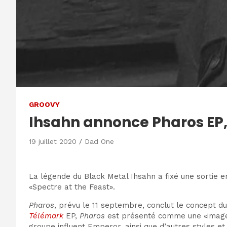
GROOVY
Ihsahn annonce Pharos EP, 
19 juillet 2020
Dad One
La légende du Black Metal Ihsahn a fixé une sortie
«Spectre at the Feast».
Pharos
, prévu le 11 septembre, conclut le concept du
Télémark
EP,
Pharos
est présenté comme une «image i
groupe influent Emperor, ainsi que d’autres styles et