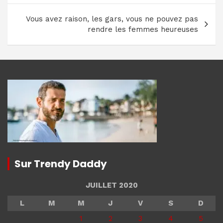
l’article
Vous avez raison, les gars, vous ne pouvez pas
rendre les femmes heureuses
Sur Trendy Daddy
JUILLET 2020
L
M
M
J
V
S
D
1
2
3
4
5