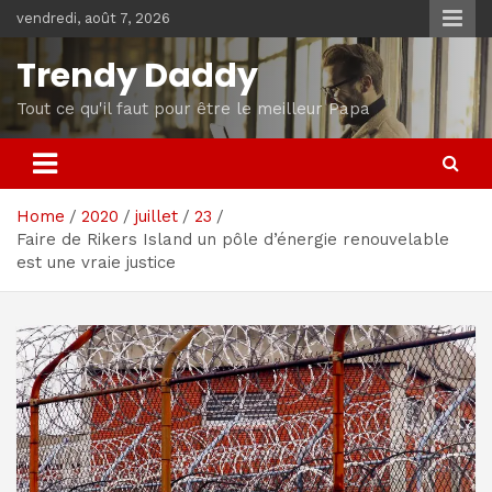
Skip
vendredi, août 7, 2026
to
content
Trendy Daddy
Tout ce qu'il faut pour être le meilleur Papa
Home
2020
juillet
23
Faire de Rikers Island un pôle d’énergie renouvelable
est une vraie justice