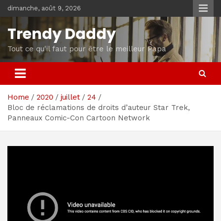
Skip
dimanche, août 9, 2026
to
content
Trendy Daddy
Tout ce qu'il faut pour être le meilleur Papa
Home
2020
juillet
24
Bloc de réclamations de droits d’auteur Star Trek,
Panneaux Comic-Con Cartoon Network