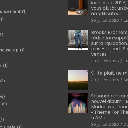
inutiles en 2026
vous plutôt un 
ouncement
(1)
amplificateur
1)
30 juillet 2026
Li
Brooks Brothers
4)
réduction suppl
sur la liquidation
plus – le jeudi. 
shouse ep
(1)
ventes
30 juillet 2026
Er
s
(1)
S'il te plaît, ne 
30 juillet 2026
Sa
03)
)
Squanderers an
58)
nouvel album « B
538)
Madness » : éco
« Theme For The
5 AM »
1)
30 juillet 2026
D
t single
(1)