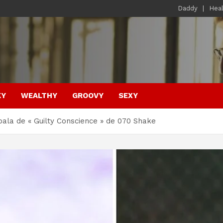
Daddy
Hea
KY
WEALTHY
GROOVY
SEXY
pala de « Guilty Conscience » de 070 Shake