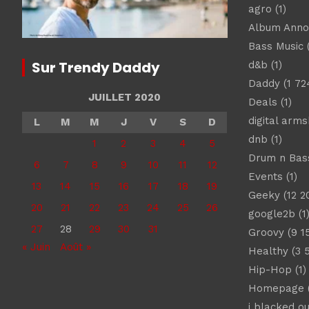
agro
(1)
Album Ann
Bass Music
(
Sur Trendy Daddy
d&b
(1)
Daddy
(1 72
JUILLET 2020
Deals
(1)
digital arm
L
M
M
J
V
S
D
dnb
(1)
1
2
3
4
5
Drum n Bas
6
7
8
9
10
11
12
Events
(1)
13
14
15
16
17
18
19
Geeky
(12 2
20
21
22
23
24
25
26
google2b
(1
27
28
29
30
31
Groovy
(9 1
« Juin
Août »
Healthy
(3 
Hip-Hop
(1)
Homepage
(
i blacked ou