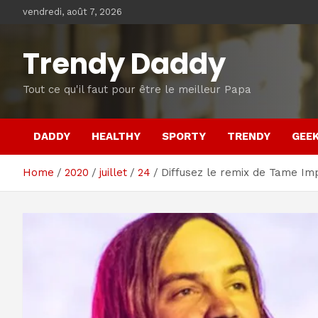
Skip
vendredi, août 7, 2026
to
content
Trendy Daddy
Tout ce qu'il faut pour être le meilleur Papa
DADDY
HEALTHY
SPORTY
TRENDY
GEE
Home
2020
juillet
24
Diffusez le remix de Tame Im