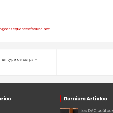
e blogconsequenceofsound.net
r un type de corps –
ries
Derniers Articles
Les DAC coûteux