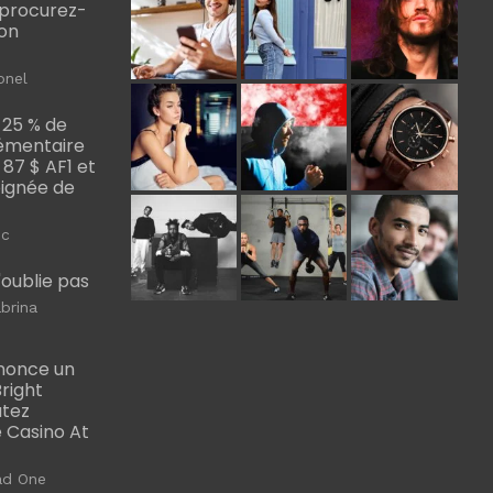
, procurez-
bon
onel
 25 % de
émentaire
, 87 $ AF1 et
Poignée de
ic
m'oublie pas
brina
nonce un
right
utez
 Casino At
ad One