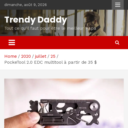
Skip
dimanche, août 9, 2026
to
content
Trendy Daddy
Tout ce qu'il faut pour être le meilleur Papa
Home
2020
juillet
25
PockeTool 2.0 EDC multitool à partir de 35 $