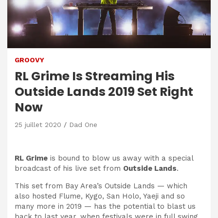
GROOVY
RL Grime Is Streaming His
Outside Lands 2019 Set Right
Now
25 juillet 2020
Dad One
RL Grime
is bound to blow us away with a special
broadcast of his live set from
Outside Lands
.
This set from Bay Area’s Outside Lands — which
also hosted Flume, Kygo, San Holo, Yaeji and so
many more in 2019 — has the potential to blast us
back to last year, when festivals were in full swing.