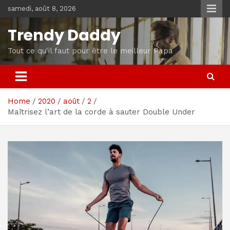
Skip
samedi, août 8, 2026
to
content
Trendy Daddy
Tout ce qu'il faut pour être le meilleur Papa
Home
2020
août
2
Maîtrisez l’art de la corde à sauter Double Under