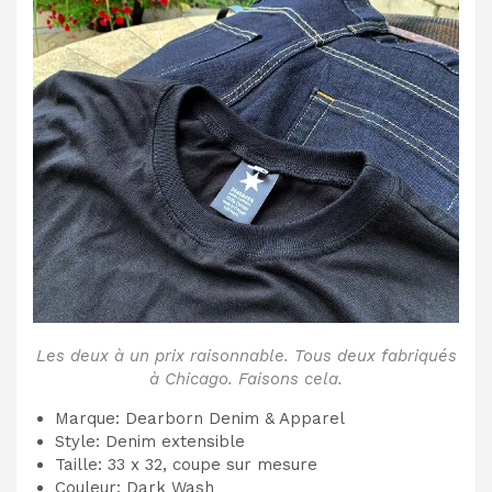
Les deux à un prix raisonnable. Tous deux fabriqués
à Chicago. Faisons cela.
Marque: Dearborn Denim & Apparel
Style: Denim extensible
Taille: 33 x 32, coupe sur mesure
Couleur: Dark Wash