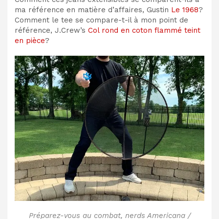
ma référence en matière d’affaires, Gustin
Le 1968
?
Comment le tee se compare-t-il à mon point de
référence, J.Crew’s
Col rond en coton flammé teint
en pièce
?
Préparez-vous au combat, nerds Americana /