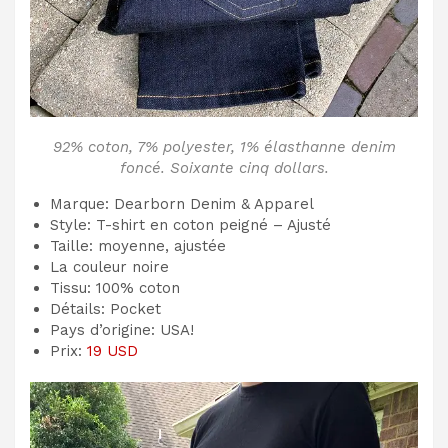
92% coton, 7% polyester, 1% élasthanne denim
foncé. Soixante cinq dollars.
Marque: Dearborn Denim & Apparel
Style: T-shirt en coton peigné – Ajusté
Taille: moyenne, ajustée
La couleur noire
Tissu: 100% coton
Détails: Pocket
Pays d’origine: USA!
Prix:
19 USD