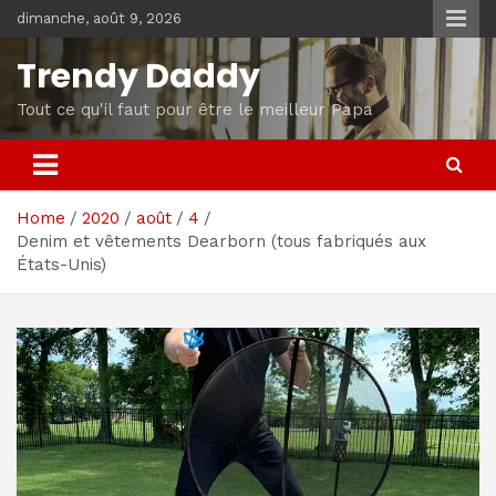
Skip
dimanche, août 9, 2026
to
content
Trendy Daddy
Tout ce qu'il faut pour être le meilleur Papa
Home
2020
août
4
Denim et vêtements Dearborn (tous fabriqués aux
États-Unis)